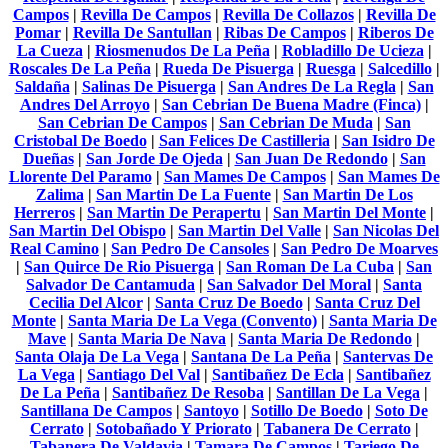
Campos
|
Revilla De Campos
|
Revilla De Collazos
|
Revilla De
Pomar
|
Revilla De Santullan
|
Ribas De Campos
|
Riberos De
La Cueza
|
Riosmenudos De La Peña
|
Robladillo De Ucieza
|
Roscales De La Peña
|
Rueda De Pisuerga
|
Ruesga
|
Salcedillo
|
Saldaña
|
Salinas De Pisuerga
|
San Andres De La Regla
|
San
Andres Del Arroyo
|
San Cebrian De Buena Madre (Finca)
|
San Cebrian De Campos
|
San Cebrian De Muda
|
San
Cristobal De Boedo
|
San Felices De Castilleria
|
San Isidro De
Dueñas
|
San Jorde De Ojeda
|
San Juan De Redondo
|
San
Llorente Del Paramo
|
San Mames De Campos
|
San Mames De
Zalima
|
San Martin De La Fuente
|
San Martin De Los
Herreros
|
San Martin De Perapertu
|
San Martin Del Monte
|
San Martin Del Obispo
|
San Martin Del Valle
|
San Nicolas Del
Real Camino
|
San Pedro De Cansoles
|
San Pedro De Moarves
|
San Quirce De Rio Pisuerga
|
San Roman De La Cuba
|
San
Salvador De Cantamuda
|
San Salvador Del Moral
|
Santa
Cecilia Del Alcor
|
Santa Cruz De Boedo
|
Santa Cruz Del
Monte
|
Santa Maria De La Vega (Convento)
|
Santa Maria De
Mave
|
Santa Maria De Nava
|
Santa Maria De Redondo
|
Santa Olaja De La Vega
|
Santana De La Peña
|
Santervas De
La Vega
|
Santiago Del Val
|
Santibañez De Ecla
|
Santibañez
De La Peña
|
Santibañez De Resoba
|
Santillan De La Vega
|
Santillana De Campos
|
Santoyo
|
Sotillo De Boedo
|
Soto De
Cerrato
|
Sotobañado Y Priorato
|
Tabanera De Cerrato
|
Tabanera De Valdavia
|
Tamara De Campos
|
Tariego De