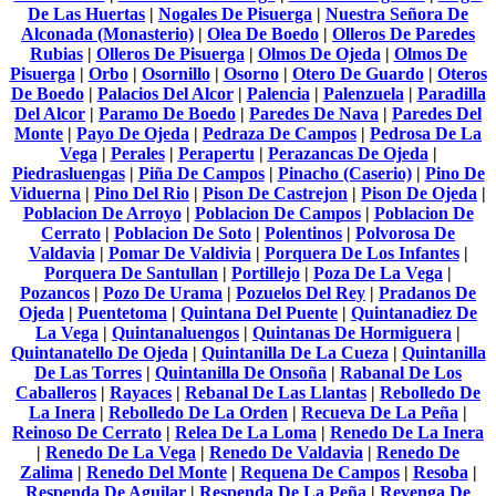
De Las Huertas
|
Nogales De Pisuerga
|
Nuestra Señora De
Alconada (Monasterio)
|
Olea De Boedo
|
Olleros De Paredes
Rubias
|
Olleros De Pisuerga
|
Olmos De Ojeda
|
Olmos De
Pisuerga
|
Orbo
|
Osornillo
|
Osorno
|
Otero De Guardo
|
Oteros
De Boedo
|
Palacios Del Alcor
|
Palencia
|
Palenzuela
|
Paradilla
Del Alcor
|
Paramo De Boedo
|
Paredes De Nava
|
Paredes Del
Monte
|
Payo De Ojeda
|
Pedraza De Campos
|
Pedrosa De La
Vega
|
Perales
|
Perapertu
|
Perazancas De Ojeda
|
Piedrasluengas
|
Piña De Campos
|
Pinacho (Caserio)
|
Pino De
Viduerna
|
Pino Del Rio
|
Pison De Castrejon
|
Pison De Ojeda
|
Poblacion De Arroyo
|
Poblacion De Campos
|
Poblacion De
Cerrato
|
Poblacion De Soto
|
Polentinos
|
Polvorosa De
Valdavia
|
Pomar De Valdivia
|
Porquera De Los Infantes
|
Porquera De Santullan
|
Portillejo
|
Poza De La Vega
|
Pozancos
|
Pozo De Urama
|
Pozuelos Del Rey
|
Pradanos De
Ojeda
|
Puentetoma
|
Quintana Del Puente
|
Quintanadiez De
La Vega
|
Quintanaluengos
|
Quintanas De Hormiguera
|
Quintanatello De Ojeda
|
Quintanilla De La Cueza
|
Quintanilla
De Las Torres
|
Quintanilla De Onsoña
|
Rabanal De Los
Caballeros
|
Rayaces
|
Rebanal De Las Llantas
|
Rebolledo De
La Inera
|
Rebolledo De La Orden
|
Recueva De La Peña
|
Reinoso De Cerrato
|
Relea De La Loma
|
Renedo De La Inera
|
Renedo De La Vega
|
Renedo De Valdavia
|
Renedo De
Zalima
|
Renedo Del Monte
|
Requena De Campos
|
Resoba
|
Respenda De Aguilar
|
Respenda De La Peña
|
Revenga De