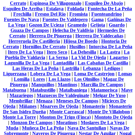
Cerrato
|
Espinosa De Villagonzalo
|
Esquileo De Abajo
|
Esquileo De Arriba
|
Estalaya
|
Foldada
|
Fontecha De La Peña
|
Frechilla
|
Fresno Del Rio
|
Fromista
|
Fuenteandrino
|
Fuentes De Nava
|
Fuentes De Valdepero
|
Gama
|
Gañinas De
La Vega
|
Gozon De Ucieza
|
Gramedo
|
Grijota
|
Guardo
|
Guaza De Campos
|
Helecha De Valdivia
|
Hermedes De
Cerrato
|
Herrera De Pisuerga
|
Herrera De Valdecañas
|
Herreruela De Castilleria
|
Hijosa De Boedo
|
Hontoria De
Cerrato
|
Hornillos De Cerrato
|
Husillos
|
Intorcisa De La Peña
|
Itero De La Vega
|
Itero Seco
|
La Dehesilla
|
La Lastra
|
La
Puebla De Valdavia
|
La Serna
|
La Vid De Ojeda
|
Lagartos
|
Lagunilla De La Vega
|
Lantadilla
|
Las Cabañas De Castilla
|
Las Heras De La Peña
|
Lastrilla
|
Lebanza
|
Ledigos
|
Liguerzana
|
Lobera De La Vega
|
Loma De Castrejon
|
Lomas
|
Lomilla
|
Lores
|
Los Llazos
|
Los Olmillos
|
Magaz De
Pisuerga
|
Manquillos
|
Mantinos
|
Marcilla De Campos
|
Matabuena
|
Matabustillo
|
Matalbaniega
|
Matamorisca
|
Mave
|
Mazariegos
|
Mazuecos De Valdeginate
|
Melgar De Yuso
|
Membrillar
|
Menaza
|
Meneses De Campos
|
Micieces De
Ojeda
|
Miñanes
|
Moarves De Ojeda
|
Monasterio
|
Monasterio
De San Isidro Dueña
|
Monte Carrascal
|
Monte De Villalobon
|
Monte La Torre
|
Monton De Trigo (Finca)
|
Montoto De Ojeda
|
Monzon De Campos
|
Moratinos
|
Moslares De La Vega
|
Muda
|
Muñeca De La Peña
|
Nava De Santullan
|
Navas De
Sobremonte
|
Naveros De Pisuerga
|
Nestar De Aguilar
|
Nogal