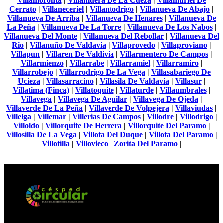
Villamoronta
|
Villamuera De La Cueza
|
Villamuriel De
Cerrato
|
Villaneceriel
|
Villantodrigo
|
Villanueva De Abajo
|
Villanueva De Arriba
|
Villanueva De Henares
|
Villanueva De
La Peña
|
Villanueva De La Torre
|
Villanueva De Los Nabos
|
Villanueva Del Monte
|
Villanueva Del Rebollar
|
Villanueva Del
Rio
|
Villanuño De Valdavia
|
Villaprovedo
|
Villaproviano
|
Villapun
|
Villaren De Valdivia
|
Villarmentero De Campos
|
Villarmienzo
|
Villarrabe
|
Villarramiel
|
Villarramiro
|
Villarrobejo
|
Villarrodrigo De La Vega
|
Villasabariego De
Ucieza
|
Villasarracino
|
Villasila De Valdavia
|
Villasur
|
Villatima (Finca)
|
Villatoquite
|
Villaturde
|
Villaumbrales
|
Villavega
|
Villavega De Aguilar
|
Villavega De Ojeda
|
Villaverde De La Peña
|
Villaverde De Volpejera
|
Villaviudas
|
Villelga
|
Villemar
|
Villerias De Campos
|
Villodre
|
Villodrigo
|
Villoldo
|
Villorquite De Herrera
|
Villorquite Del Paramo
|
Villosilla De La Vega
|
Villota Del Duque
|
Villota Del Paramo
|
Villotilla
|
Villovieco
|
Zorita Del Paramo
|