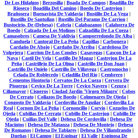
De Los Hidalgos
|
Berzosilla
|
Boada De Campos
|
Boadilla De
Rioseco
|
Boadilla Del Camino
|
Boedo De Castrejon
|
Brañosera
|
Buenavista De Valdavia
|
Bustillo De La Vega
|
Bustillo De Santullan
|
Bustillo Del Paramo De Carrion
|
Bustocirio, De (Dehesa)
|
Cabria
|
Calabazanos
|
Calahorra De
Boedo
|
Calzada De Los Molinos
|
Calzadilla De La Cueza
|
Camasobres
|
Camesa De Valdivia
|
Camporredondo De Alba
|
Canduela
|
Cantoral De La Peña
|
Capillas
|
Carbonera
|
Cardaño De Abajo
|
Cardaño De Arriba
|
Cardeñosa De
Volpejera
|
Carrion De Los Condes
|
Casavegas
|
Cascon De La
Nava
|
Castil De Vela
|
Castillo De Magaz
|
Castrejon De La
Peña
|
Castrillejo De La Olma
|
Castrillo De Don Juan
|
Castrillo De Onielo
|
Castrillo De Villavega
|
Castromocho
|
Celada De Roblecedo
|
Celadilla Del Rio
|
Cembrero
|
Cementos Hontoria
|
Cervatos De La Cueza
|
Cervera De
Pisuerga
|
Cevico De La Torre
|
Cevico Navero
|
Cezura
|
Cillamayor
|
Cisneros
|
Ciudad Jardin 'Virgen Milagro'
|
Cobos
De Cerrato
|
Collazos De Boedo
|
Colmenares De Ojeda
|
Congosto De Valdavia
|
Cordovilla De Aguilar
|
Cordovilla La
Real
|
Cornon De La Peña
|
Cornoncillo
|
Corvio
|
Cozuelos De
Ojeda
|
Cubillas De Cerrato
|
Cubillo De Castrejon
|
Cubillo De
Ojeda
|
Cuillas Del Valle
|
Dehesa De Cordovilla
|
Dehesa De
Macintos
|
Dehesa De Matanza
|
Dehesa De Montejo
|
Dehesa
De Romanos
|
Dehesa De Tablares
|
Dehesa De Villandrando
|
Dueñas
|
El Campo
|
El Espinar
|
El Valle
|
Espinosa De