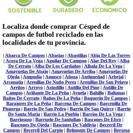
Localiza donde comprar Césped de
campos de futbol reciclado en las
localidades de tu provincia.
|
Abarca De Campos
|
Abastas
|
Abastillas
|
Abia De Las Torres
|
Acera De La Vega
|
Aguilar De Campoo
|
Alar Del Rey
|
Alba
De Cerrato
|
Alba De Los Cardaños
|
Albala De La Vega
|
Amayuelas De Abajo
|
Amayuelas De Arriba
|
Amayuelas De
Ojeda
|
Ampudia
|
Amusco
|
Añoza
|
Antiguedad
|
Arbejal
|
Arconada
|
Arenillas De Nuño Perez
|
Arenillas De San Pelayo
|
Areños
|
Arroyo
|
Astudillo
|
Autilla Del Pino
|
Autillo De
Campos
|
Aviñante De La Peña
|
Ayuela
|
Bahillo
|
Baltanas
|
Baños De Cerrato
|
Baños De La Peña
|
Baquerin De Campos
|
Barajores De La Peña
|
Barcena De Campos
|
Barcenilla De
Pisuerga
|
Barrio De San Pedro
|
Barrio De San Quirce
|
Barrio
De Santa Maria
|
Barrio La Puebla
|
Barrios De La Vega
|
Barriosuso
|
Barruelo De Santullan
|
Bascones De Ebro
|
Bascones De Ojeda
|
Bascones De Valdivia
|
Becerril De
Campos
|
Becerril Del Carpio
|
Belmonte De Campos
|
Berzosa