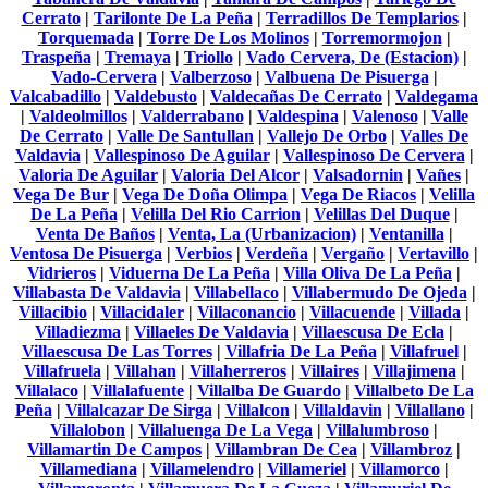
Cerrato
|
Tarilonte De La Peña
|
Terradillos De Templarios
|
Torquemada
|
Torre De Los Molinos
|
Torremormojon
|
Traspeña
|
Tremaya
|
Triollo
|
Vado Cervera, De (Estacion)
|
Vado-Cervera
|
Valberzoso
|
Valbuena De Pisuerga
|
Valcabadillo
|
Valdebusto
|
Valdecañas De Cerrato
|
Valdegama
|
Valdeolmillos
|
Valderrabano
|
Valdespina
|
Valenoso
|
Valle
De Cerrato
|
Valle De Santullan
|
Vallejo De Orbo
|
Valles De
Valdavia
|
Vallespinoso De Aguilar
|
Vallespinoso De Cervera
|
Valoria De Aguilar
|
Valoria Del Alcor
|
Valsadornin
|
Vañes
|
Vega De Bur
|
Vega De Doña Olimpa
|
Vega De Riacos
|
Velilla
De La Peña
|
Velilla Del Rio Carrion
|
Velillas Del Duque
|
Venta De Baños
|
Venta, La (Urbanizacion)
|
Ventanilla
|
Ventosa De Pisuerga
|
Verbios
|
Verdeña
|
Vergaño
|
Vertavillo
|
Vidrieros
|
Viduerna De La Peña
|
Villa Oliva De La Peña
|
Villabasta De Valdavia
|
Villabellaco
|
Villabermudo De Ojeda
|
Villacibio
|
Villacidaler
|
Villaconancio
|
Villacuende
|
Villada
|
Villadiezma
|
Villaeles De Valdavia
|
Villaescusa De Ecla
|
Villaescusa De Las Torres
|
Villafria De La Peña
|
Villafruel
|
Villafruela
|
Villahan
|
Villaherreros
|
Villaires
|
Villajimena
|
Villalaco
|
Villalafuente
|
Villalba De Guardo
|
Villalbeto De La
Peña
|
Villalcazar De Sirga
|
Villalcon
|
Villaldavin
|
Villallano
|
Villalobon
|
Villaluenga De La Vega
|
Villalumbroso
|
Villamartin De Campos
|
Villambran De Cea
|
Villambroz
|
Villamediana
|
Villamelendro
|
Villameriel
|
Villamorco
|