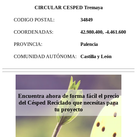
CIRCULAR CESPED Tremaya
CODIGO POSTAL:
34849
COORDENADAS:
42.980.400, -4.461.600
PROVINCIA:
Palencia
COMUNIDAD AUTÓNOMA:
Castilla y León
Encuentra ahora de forma fácil el precio
del Césped Reciclado que necesitas para
tu proyecto