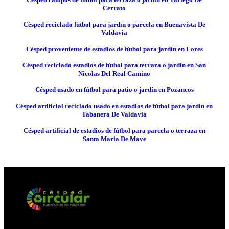
Cerrato
Césped reciclado fútbol para jardín o parcela en Buenavista De
Valdavia
Césped proveniente de estadios de fútbol para jardín en Lores
Césped reciclado estadios de fútbol para terraza o jardín en San
Nicolas Del Real Camino
Césped usado en fútbol para patio o jardín en Pozancos
Césped artificial reciclado usado en estadios de fútbol para jardín en
Tabanera De Valdavia
Césped artificial de estadios de fútbol para parcela o terraza en
Santa Maria De Mave