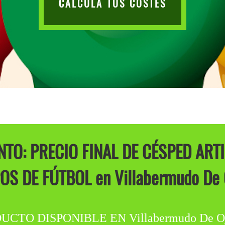
CALCULA TUS COSTES
O: PRECIO FINAL DE CÉSPED ARTI
S DE FÚTBOL en Villabermudo De 
 DISPONIBLE EN Villabermudo De Ojeda. 