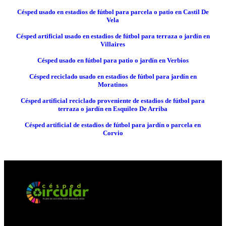
Césped usado en estadios de fútbol para parcela o patio en Castil De
Vela
Césped artificial usado en estadios de fútbol para terraza o jardín en
Villaires
Césped usado en fútbol para patio o jardín en Verbios
Césped reciclado usado en estadios de fútbol para jardín en
Moratinos
Césped artificial reciclado proveniente de estadios de fútbol para
terraza o jardín en Esquileo De Arriba
Césped artificial de estadios de fútbol para jardín o parcela en
Corvio