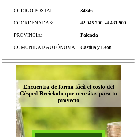
CODIGO POSTAL:
34846
COORDENADAS:
42.945.200, -4.431.900
PROVINCIA:
Palencia
COMUNIDAD AUTÓNOMA:
Castilla y León
Encuentra de forma fácil el costo del
Césped Reciclado que necesitas para tu
proyecto