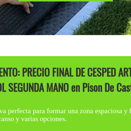
TO: PRECIO FINAL DE CESPED ART
L SEGUNDA MANO en Pison De Cast
va perfecta para formar una zona espaciosa y fu
canso y varias opciones.