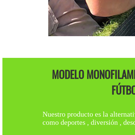
MODELO MONOFILAMEN
FÚTBO
Nuestro producto es la alternati
como deportes , diversión , des