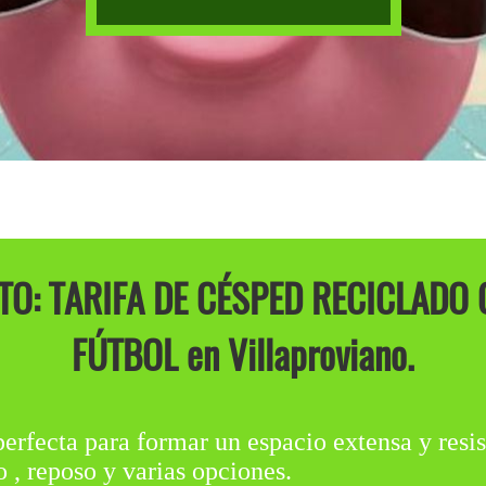
O: TARIFA DE CÉSPED RECICLADO 
FÚTBOL en Villaproviano.
perfecta para formar un espacio extensa y resis
 , reposo y varias opciones.