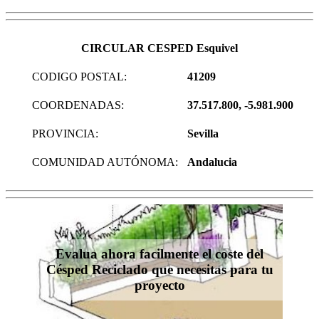
CIRCULAR CESPED Esquivel
CODIGO POSTAL:
41209
COORDENADAS:
37.517.800, -5.981.900
PROVINCIA:
Sevilla
COMUNIDAD AUTÓNOMA:
Andalucia
Evalua ahora facilmente el coste del
Césped Reciclado que necesitas para tu
proyecto