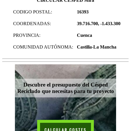
CIRCULAR CESPED Mira
CODIGO POSTAL:
16393
COORDENADAS:
39.716.700, -1.433.300
PROVINCIA:
Cuenca
COMUNIDAD AUTÓNOMA:
Castilla-La Mancha
Descubre el presupuesto del Césped
Reciclado que necesitas para tu proyecto
CALCULAR COSTES