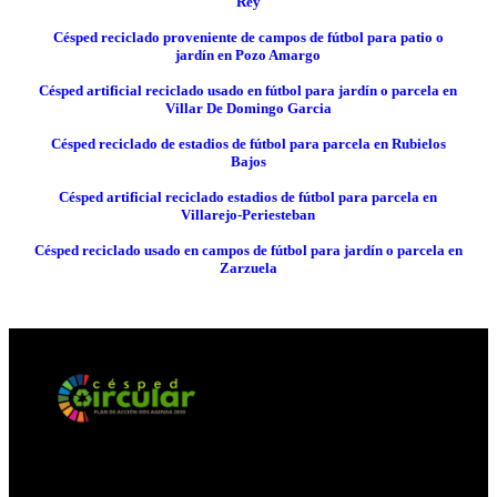
Rey
Césped reciclado proveniente de campos de fútbol para patio o
jardín en Pozo Amargo
Césped artificial reciclado usado en fútbol para jardín o parcela en
Villar De Domingo Garcia
Césped reciclado de estadios de fútbol para parcela en Rubielos
Bajos
Césped artificial reciclado estadios de fútbol para parcela en
Villarejo-Periesteban
Césped reciclado usado en campos de fútbol para jardín o parcela en
Zarzuela