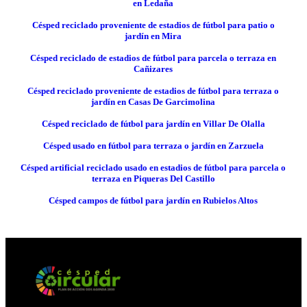
en Ledaña
Césped reciclado proveniente de estadios de fútbol para patio o
jardín en Mira
Césped reciclado de estadios de fútbol para parcela o terraza en
Cañizares
Césped reciclado proveniente de estadios de fútbol para terraza o
jardín en Casas De Garcimolina
Césped reciclado de fútbol para jardín en Villar De Olalla
Césped usado en fútbol para terraza o jardín en Zarzuela
Césped artificial reciclado usado en estadios de fútbol para parcela o
terraza en Piqueras Del Castillo
Césped campos de fútbol para jardín en Rubielos Altos