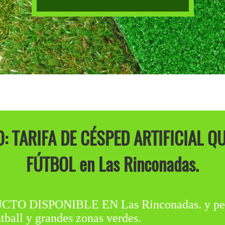
: TARIFA DE CÉSPED ARTIFICIAL Q
FÚTBOL en Las Rinconadas.
DISPONIBLE EN Las Rinconadas. y perfec
tball y grandes zonas verdes.