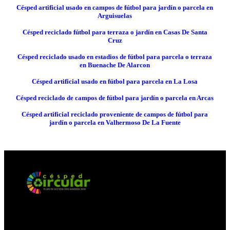
Césped artificial usado en campos de fútbol para jardín o parcela en
Arguisuelas
Césped reciclado fútbol para terraza o jardín en Casas De Santa
Cruz
Césped reciclado usado en estadios de fútbol para parcela o terraza
en Buenache De Alarcon
Césped artificial usado en fútbol para parcela en La Losa
Césped reciclado de campos de fútbol para jardín o parcela en Arcas
Césped artificial reciclado proveniente de campos de fútbol para
jardín o parcela en Valhermoso De La Fuente