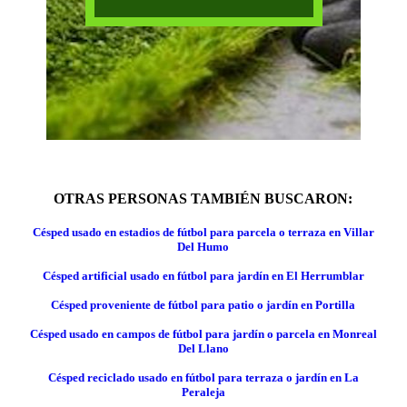
OTRAS PERSONAS TAMBIÉN BUSCARON:
Césped usado en estadios de fútbol para parcela o terraza en Villar
Del Humo
Césped artificial usado en fútbol para jardín en El Herrumblar
Césped proveniente de fútbol para patio o jardín en Portilla
Césped usado en campos de fútbol para jardín o parcela en Monreal
Del Llano
Césped reciclado usado en fútbol para terraza o jardín en La
Peraleja