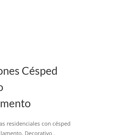
iones Césped
o
amento
las residenciales con césped
lamento. Decorativo ,