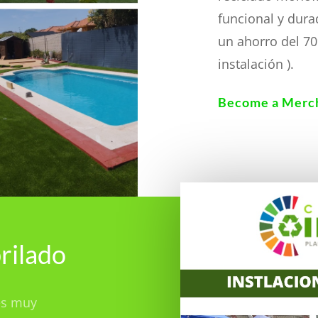
funcional y dura
un ahorro del 70
instalación ).
Become a Merc
brilado
 es muy