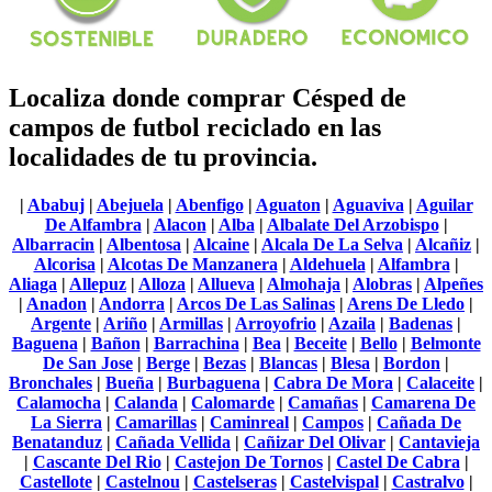
Localiza donde comprar Césped de
campos de futbol reciclado en las
localidades de tu provincia.
|
Ababuj
|
Abejuela
|
Abenfigo
|
Aguaton
|
Aguaviva
|
Aguilar
De Alfambra
|
Alacon
|
Alba
|
Albalate Del Arzobispo
|
Albarracin
|
Albentosa
|
Alcaine
|
Alcala De La Selva
|
Alcañiz
|
Alcorisa
|
Alcotas De Manzanera
|
Aldehuela
|
Alfambra
|
Aliaga
|
Allepuz
|
Alloza
|
Allueva
|
Almohaja
|
Alobras
|
Alpeñes
|
Anadon
|
Andorra
|
Arcos De Las Salinas
|
Arens De Lledo
|
Argente
|
Ariño
|
Armillas
|
Arroyofrio
|
Azaila
|
Badenas
|
Baguena
|
Bañon
|
Barrachina
|
Bea
|
Beceite
|
Bello
|
Belmonte
De San Jose
|
Berge
|
Bezas
|
Blancas
|
Blesa
|
Bordon
|
Bronchales
|
Bueña
|
Burbaguena
|
Cabra De Mora
|
Calaceite
|
Calamocha
|
Calanda
|
Calomarde
|
Camañas
|
Camarena De
La Sierra
|
Camarillas
|
Caminreal
|
Campos
|
Cañada De
Benatanduz
|
Cañada Vellida
|
Cañizar Del Olivar
|
Cantavieja
|
Cascante Del Rio
|
Castejon De Tornos
|
Castel De Cabra
|
Castellote
|
Castelnou
|
Castelseras
|
Castelvispal
|
Castralvo
|