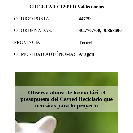
CIRCULAR CESPED Valdeconejos
CODIGO POSTAL:
44779
COORDENADAS:
40.776.700, -0.868600
PROVINCIA:
Teruel
COMUNIDAD AUTÓNOMA:
Aragón
Observa ahora de forma fácil el
presupuesto del Césped Reciclado que
necesitas para tu proyecto