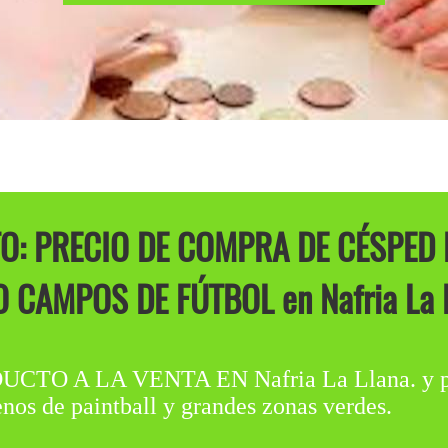
O: PRECIO DE COMPRA DE CÉSPED
 CAMPOS DE FÚTBOL en Nafria La L
A LA VENTA EN Nafria La Llana. y perfe
enos de paintball y grandes zonas verdes.