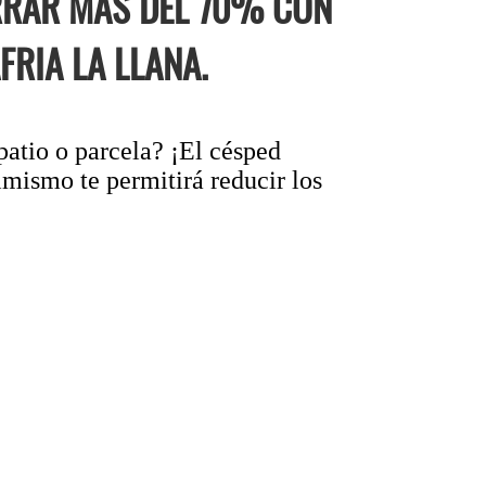
RRAR MÁS DEL 70% CON
RIA LA LLANA.
patio o parcela? ¡El césped
imismo te permitirá reducir los