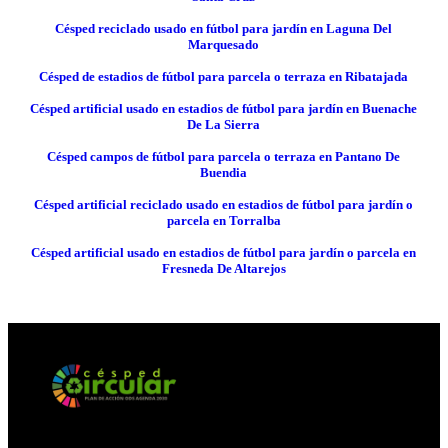
Césped reciclado usado en fútbol para jardín en Laguna Del
Marquesado
Césped de estadios de fútbol para parcela o terraza en Ribatajada
Césped artificial usado en estadios de fútbol para jardín en Buenache
De La Sierra
Césped campos de fútbol para parcela o terraza en Pantano De
Buendia
Césped artificial reciclado usado en estadios de fútbol para jardín o
parcela en Torralba
Césped artificial usado en estadios de fútbol para jardín o parcela en
Fresneda De Altarejos