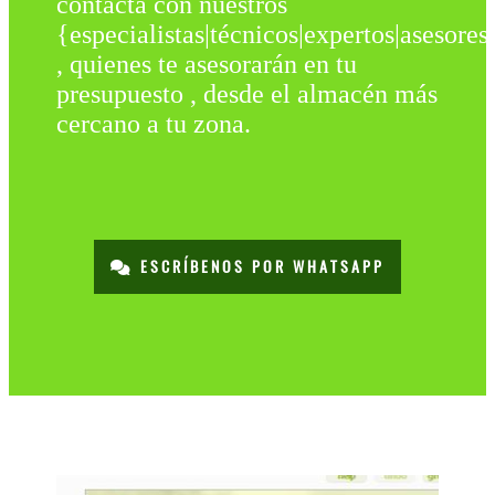
contacta con nuestros
{especialistas|técnicos|expertos|asesores
, quienes te asesorarán en tu
presupuesto , desde el almacén más
cercano a tu zona.
ESCRÍBENOS POR WHATSAPP