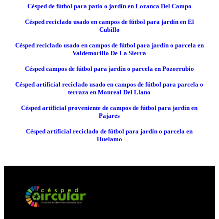
Césped de fútbol para patio o jardín en Loranca Del Campo
Césped reciclado usado en campos de fútbol para jardín en El
Cubillo
Césped reciclado usado en campos de fútbol para jardín o parcela en
Valdemorillo De La Sierra
Césped campos de fútbol para jardín o parcela en Pozorrubio
Césped artificial reciclado usado en campos de fútbol para parcela o
terraza en Monreal Del Llano
Césped artificial proveniente de campos de fútbol para jardín en
Pajares
Césped artificial reciclado de fútbol para jardín o parcela en
Huelamo