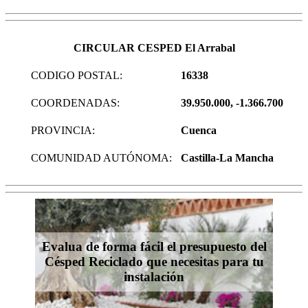
CIRCULAR CESPED El Arrabal
CODIGO POSTAL:
16338
COORDENADAS:
39.950.000, -1.366.700
PROVINCIA:
Cuenca
COMUNIDAD AUTÓNOMA:
Castilla-La Mancha
Evalua de forma fácil el presupuesto del
Césped Reciclado que necesitas para tu
instalación