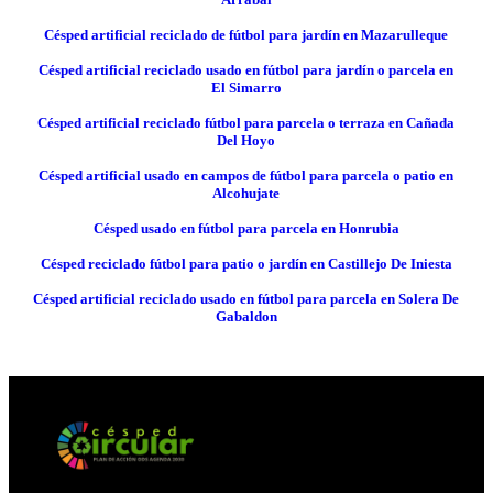
Césped artificial reciclado de fútbol para jardín en Mazarulleque
Césped artificial reciclado usado en fútbol para jardín o parcela en
El Simarro
Césped artificial reciclado fútbol para parcela o terraza en Cañada
Del Hoyo
Césped artificial usado en campos de fútbol para parcela o patio en
Alcohujate
Césped usado en fútbol para parcela en Honrubia
Césped reciclado fútbol para patio o jardín en Castillejo De Iniesta
Césped artificial reciclado usado en fútbol para parcela en Solera De
Gabaldon