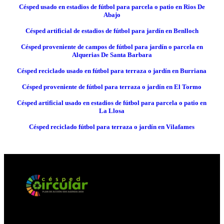
Césped usado en estadios de fútbol para parcela o patio en Rios De
Abajo
Césped artificial de estadios de fútbol para jardín en Benlloch
Césped proveniente de campos de fútbol para jardín o parcela en
Alquerias De Santa Barbara
Césped reciclado usado en fútbol para terraza o jardín en Burriana
Césped proveniente de fútbol para terraza o jardín en El Tormo
Césped artificial usado en estadios de fútbol para parcela o patio en
La Llosa
Césped reciclado fútbol para terraza o jardín en Vilafames