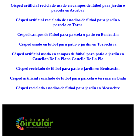
Césped artificial reciclado usado en campos de fútbol para jardín o
parcela en Azuebar
Césped artificial reciclado de estadios de fútbol para jardín o
parcela en Toras
Césped campos de fútbol para parcela o patio en Benicasim
Césped usado en fútbol para patio o jardín en Torrechiva
Césped artificial usado en campos de fútbol para patio o jardín en
Castellon De La Plana|Castello De La Pla
Césped reciclado de fútbol para patio o jardín en Benicassim
Césped artificial reciclado de fútbol para parcela o terraza en Onda
Césped reciclado estadios de fútbol para jardín en Alcossebre