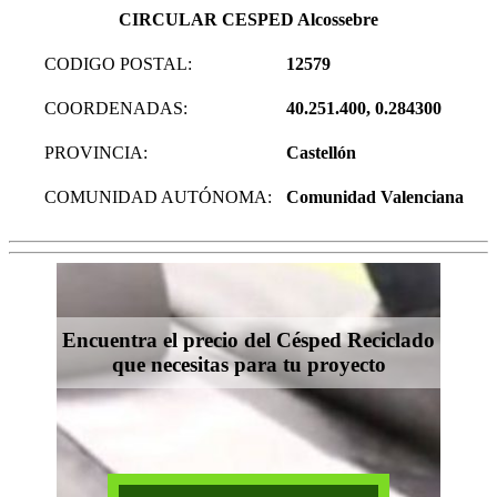
CIRCULAR CESPED Alcossebre
CODIGO POSTAL:
12579
COORDENADAS:
40.251.400, 0.284300
PROVINCIA:
Castellón
COMUNIDAD AUTÓNOMA:
Comunidad Valenciana
Encuentra el precio del Césped Reciclado
que necesitas para tu proyecto