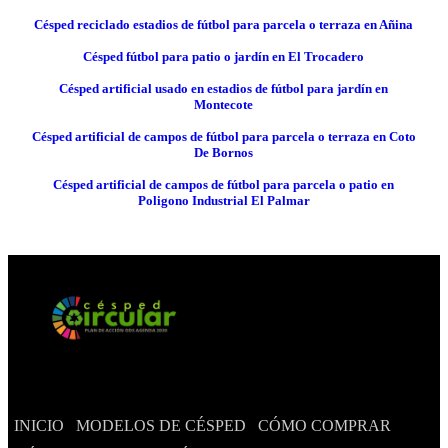
Césped reciclado estadios de fútbol para parcela o terraza en Añina
Césped fútbol para patio o jardín en El Trocadero
Césped artificial usado en estadios de fútbol para jardín en
Montecote
Césped artificial de campos de fútbol para parcela o terraza en Coto
De Bornos
Césped artificial de campos de fútbol para parcela o patio en
Poligono Industrial El Palmar
INICIO
MODELOS DE CÉSPED
CÓMO COMPRAR