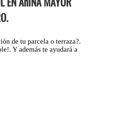
OL EN AñINA MAYOR
O.
ón de tu parcela o terraza?.
ble!. Y además te ayudará a