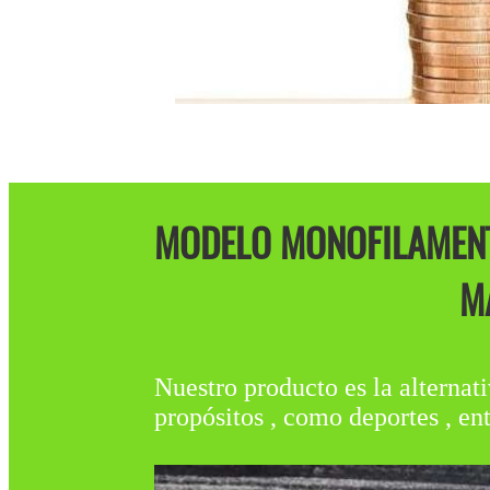
MODELO MONOFILAMENT
M
Nuestro producto es la alternati
propósitos , como deportes , en