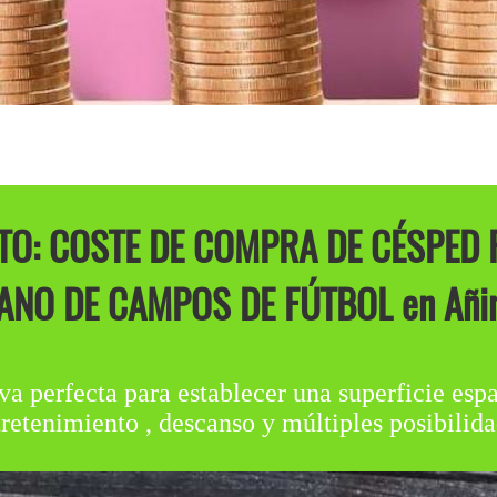
O: COSTE DE COMPRA DE CÉSPED 
ANO DE CAMPOS DE FÚTBOL en Añin
va perfecta para establecer una superficie espa
tretenimiento , descanso y múltiples posibilida