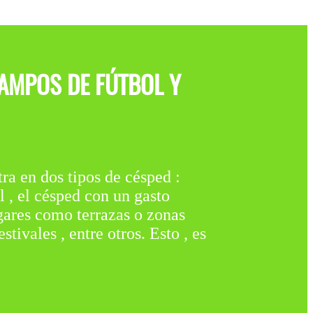
CAMPOS DE FÚTBOL Y
n dos tipos de césped :
l , el césped con un gasto
ogares como terrazas o zonas
ivales , entre otros. Esto , es