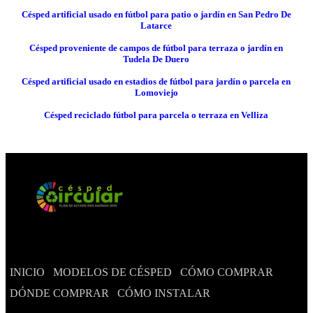
Césped artificial usado en fútbol para patio o jardín en San Pedro De
Latarce
Césped proveniente de campos de fútbol para terraza o jardín en
Tudela De Duero
Césped artificial usado en estadios de fútbol para jardín o parcela en
Lomoviejo
Césped reciclado fútbol para parcela o terraza en Velliza
INICIO
MODELOS DE CÉSPED
CÓMO COMPRAR
DÓNDE COMPRAR
CÓMO INSTALAR