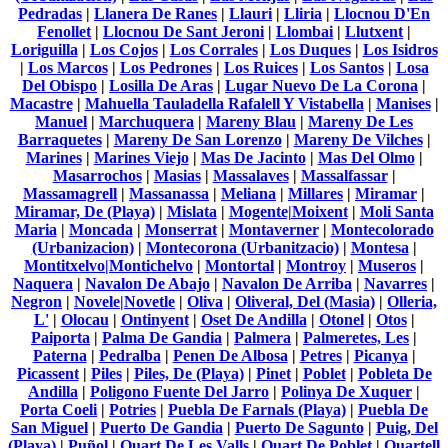
Pedradas
|
Llanera De Ranes
|
Llauri
|
Lliria
|
Llocnou D'En
Fenollet
|
Llocnou De Sant Jeroni
|
Llombai
|
Llutxent
|
Loriguilla
|
Los Cojos
|
Los Corrales
|
Los Duques
|
Los Isidros
|
Los Marcos
|
Los Pedrones
|
Los Ruices
|
Los Santos
|
Losa
Del Obispo
|
Losilla De Aras
|
Lugar Nuevo De La Corona
|
Macastre
|
Mahuella Tauladella Rafalell Y Vistabella
|
Manises
|
Manuel
|
Marchuquera
|
Mareny Blau
|
Mareny De Les
Barraquetes
|
Mareny De San Lorenzo
|
Mareny De Vilches
|
Marines
|
Marines Viejo
|
Mas De Jacinto
|
Mas Del Olmo
|
Masarrochos
|
Masias
|
Massalaves
|
Massalfassar
|
Massamagrell
|
Massanassa
|
Meliana
|
Millares
|
Miramar
|
Miramar, De (Playa)
|
Mislata
|
Mogente|Moixent
|
Moli Santa
Maria
|
Moncada
|
Monserrat
|
Montaverner
|
Montecolorado
(Urbanizacion)
|
Montecorona (Urbanitzacio)
|
Montesa
|
Montitxelvo|Montichelvo
|
Montortal
|
Montroy
|
Museros
|
Naquera
|
Navalon De Abajo
|
Navalon De Arriba
|
Navarres
|
Negron
|
Novele|Novetle
|
Oliva
|
Oliveral, Del (Masia)
|
Olleria,
L'
|
Olocau
|
Ontinyent
|
Oset De Andilla
|
Otonel
|
Otos
|
Paiporta
|
Palma De Gandia
|
Palmera
|
Palmeretes, Les
|
Paterna
|
Pedralba
|
Penen De Albosa
|
Petres
|
Picanya
|
Picassent
|
Piles
|
Piles, De (Playa)
|
Pinet
|
Poblet
|
Pobleta De
Andilla
|
Poligono Fuente Del Jarro
|
Polinya De Xuquer
|
Porta Coeli
|
Potries
|
Puebla De Farnals (Playa)
|
Puebla De
San Miguel
|
Puerto De Gandia
|
Puerto De Sagunto
|
Puig, Del
(Playa)
|
Puñol
|
Quart De Les Valls
|
Quart De Poblet
|
Quartell