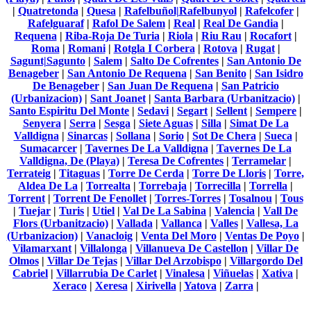
|
Quatretonda
|
Quesa
|
Rafelbuñol|Rafelbunyol
|
Rafelcofer
|
Rafelguaraf
|
Rafol De Salem
|
Real
|
Real De Gandia
|
Requena
|
Riba-Roja De Turia
|
Riola
|
Riu Rau
|
Rocafort
|
Roma
|
Romani
|
Rotgla I Corbera
|
Rotova
|
Rugat
|
Sagunt|Sagunto
|
Salem
|
Salto De Cofrentes
|
San Antonio De
Benageber
|
San Antonio De Requena
|
San Benito
|
San Isidro
De Benageber
|
San Juan De Requena
|
San Patricio
(Urbanizacion)
|
Sant Joanet
|
Santa Barbara (Urbanitzacio)
|
Santo Espiritu Del Monte
|
Sedavi
|
Segart
|
Sellent
|
Sempere
|
Senyera
|
Serra
|
Sesga
|
Siete Aguas
|
Silla
|
Simat De La
Valldigna
|
Sinarcas
|
Sollana
|
Sorio
|
Sot De Chera
|
Sueca
|
Sumacarcer
|
Tavernes De La Valldigna
|
Tavernes De La
Valldigna, De (Playa)
|
Teresa De Cofrentes
|
Terramelar
|
Terrateig
|
Titaguas
|
Torre De Cerda
|
Torre De Lloris
|
Torre,
Aldea De La
|
Torrealta
|
Torrebaja
|
Torrecilla
|
Torrella
|
Torrent
|
Torrent De Fenollet
|
Torres-Torres
|
Tosalnou
|
Tous
|
Tuejar
|
Turis
|
Utiel
|
Val De La Sabina
|
Valencia
|
Vall De
Flors (Urbanitzacio)
|
Vallada
|
Vallanca
|
Valles
|
Vallesa, La
(Urbanizacion)
|
Vanacloig
|
Venta Del Moro
|
Ventas De Poyo
|
Vilamarxant
|
Villalonga
|
Villanueva De Castellon
|
Villar De
Olmos
|
Villar De Tejas
|
Villar Del Arzobispo
|
Villargordo Del
Cabriel
|
Villarrubia De Carlet
|
Vinalesa
|
Viñuelas
|
Xativa
|
Xeraco
|
Xeresa
|
Xirivella
|
Yatova
|
Zarra
|