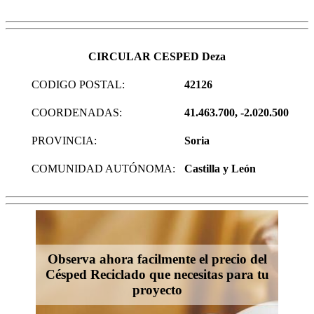
CIRCULAR CESPED Deza
CODIGO POSTAL:
42126
COORDENADAS:
41.463.700, -2.020.500
PROVINCIA:
Soria
COMUNIDAD AUTÓNOMA:
Castilla y León
Observa ahora facilmente el precio del
Césped Reciclado que necesitas para tu
proyecto