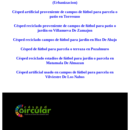
(Urbanizacion)
Césped artificial proveniente de campos de fútbol para parcela o
patio en Torresuso
Césped reciclado proveniente de campos de fútbol para patio o
jardín en Villanueva De Zamajon
Césped reciclado campos de fútbol para jardín en Hoz De Abajo
Césped de fútbol para parcela o terraza en Pozalmuro
Césped reciclado estadios de fútbol para jardín o parcela en
Matamala De Almazan
Césped artificial usado en campos de fútbol para parcela en
Vilviestre De Los Nabos