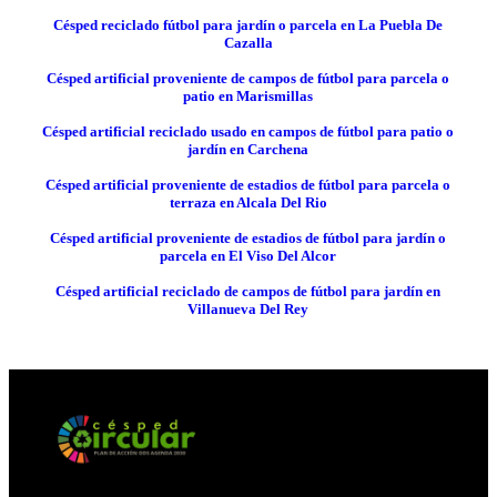
Césped reciclado fútbol para jardín o parcela en La Puebla De
Cazalla
Césped artificial proveniente de campos de fútbol para parcela o
patio en Marismillas
Césped artificial reciclado usado en campos de fútbol para patio o
jardín en Carchena
Césped artificial proveniente de estadios de fútbol para parcela o
terraza en Alcala Del Rio
Césped artificial proveniente de estadios de fútbol para jardín o
parcela en El Viso Del Alcor
Césped artificial reciclado de campos de fútbol para jardín en
Villanueva Del Rey