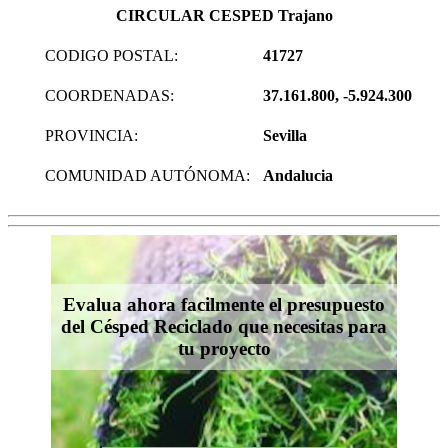
CIRCULAR CESPED Trajano
CODIGO POSTAL:
41727
COORDENADAS:
37.161.800, -5.924.300
PROVINCIA:
Sevilla
COMUNIDAD AUTÓNOMA:
Andalucia
Evalua ahora facilmente el presupuesto
del Césped Reciclado que necesitas para
tu proyecto