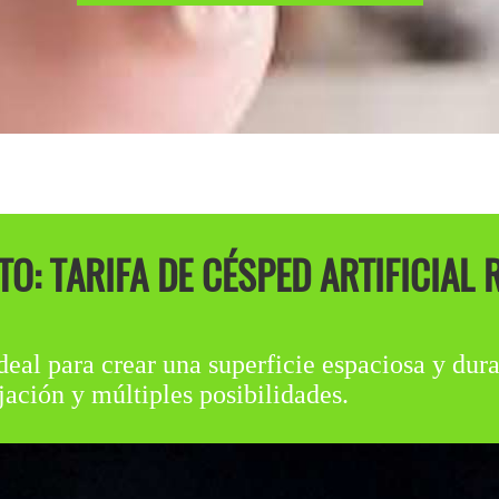
 TARIFA DE CÉSPED ARTIFICIAL R
deal para crear una superficie espaciosa y dura
jación y múltiples posibilidades.