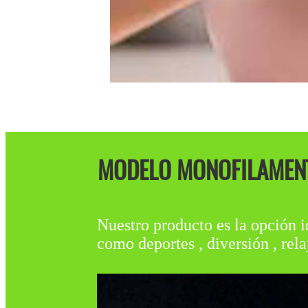
MODELO MONOFILAMENTO:
Nuestro producto es la opción i
como deportes , diversión , rela