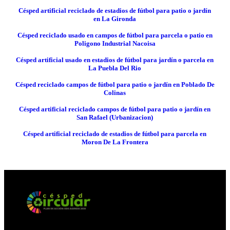
Césped artificial reciclado de estadios de fútbol para patio o jardín
en La Gironda
Césped reciclado usado en campos de fútbol para parcela o patio en
Poligono Industrial Nacoisa
Césped artificial usado en estadios de fútbol para jardín o parcela en
La Puebla Del Rio
Césped reciclado campos de fútbol para patio o jardín en Poblado De
Colinas
Césped artificial reciclado campos de fútbol para patio o jardín en
San Rafael (Urbanizacion)
Césped artificial reciclado de estadios de fútbol para parcela en
Moron De La Frontera