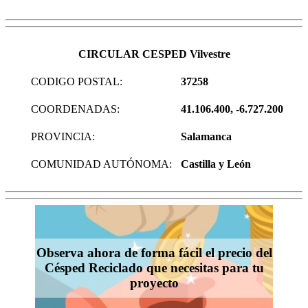
CIRCULAR CESPED Vilvestre
CODIGO POSTAL:
37258
COORDENADAS:
41.106.400, -6.727.200
PROVINCIA:
Salamanca
COMUNIDAD AUTÓNOMA:
Castilla y León
Observa ahora de forma fácil el precio del
Césped Reciclado que necesitas para tu
proyecto