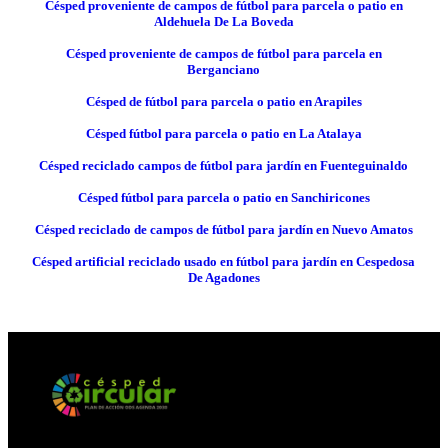
Césped proveniente de campos de fútbol para parcela o patio en
Aldehuela De La Boveda
Césped proveniente de campos de fútbol para parcela en
Berganciano
Césped de fútbol para parcela o patio en Arapiles
Césped fútbol para parcela o patio en La Atalaya
Césped reciclado campos de fútbol para jardín en Fuenteguinaldo
Césped fútbol para parcela o patio en Sanchiricones
Césped reciclado de campos de fútbol para jardín en Nuevo Amatos
Césped artificial reciclado usado en fútbol para jardín en Cespedosa
De Agadones