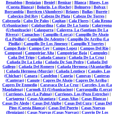
Benablon
|
Beniajan
|
Beniel
|
Benizar
|
Blanca
|
Blases, Los
(Cuesta Blanca)
|
Bolarin, Lo (Roche)
|
Bolnuevo
|
Bolvax
|
Borrambla
|
Borricen (Alumbres)
|
Brianes
|
Bullas
|
Burete
|
Cabecico Del Rey
|
Cabezo De Plata
|
Cabezo De Torres
|
Cabezuela
|
Cabo De Palos
|
Cagitan
|
Cala Flores
|
Cala Reona
(Urbanizacion)
|
Calabardina
|
Calar De La Santa
|
Calarreona
(Urbanitzacio)
|
Calasparra
|
Calavera, La (Santiago De La
Rivera)
|
Camachos
|
Campillo (Lorca)
|
Campillo De Abajo
(La Pinilla)
|
Campillo De Adentro
|
Campillo De Arriba (La
Pinilla)
|
Campillo De Los Jimenez
|
Campillo Y Suertes
|
Campo Bajo
|
Campo Coy
|
Campo Lopez
|
Campos Del Rio
|
Camposol
|
Campotejar Alta
|
Campotejar Baja
|
Campules
|
Caña Del Trigo
|
Cañada Canara
|
Cañada De La Cruz
|
Cañada De La Leña
|
Cañada De San Pedro
|
Cañada Del
Gallego
|
Cañada Del Romero
|
Cañada Hermosa (Alcantarilla)
|
Cañada Hermosa (Murcia)
|
Cañada Lentisco
|
Canales, Las
(Chichar)
|
Canara
|
Candelon
|
Caneja
|
Canovas
|
Canteras
(Canteras)
|
Canute
|
Capres De Abajo
|
Capres De Arriba
|
Capres De Enmedio
|
Caravaca De La Cruz
|
Carceles, Los (La
Magdalena)
|
Carmoli, El (Urbanizacion)
|
Carrasquilla (Lorca)
|
Carriones, Los (La Palma)
|
Carriones, Los (Pozo Estrecho)
|
Cartagena
|
Casas Alcantara
|
Casas Altas
|
Casas Blancas
|
Casas De Aledo
|
Casas Del Algibe
|
Casas Del Cura
|
Casas Del
Pino (Cuesta Blanca)
|
Casas Del Puerto
|
Casas Nuevas
(Beniajan)
|
Casas Nuevas (Casas Nuevas)
|
Caserio De Los