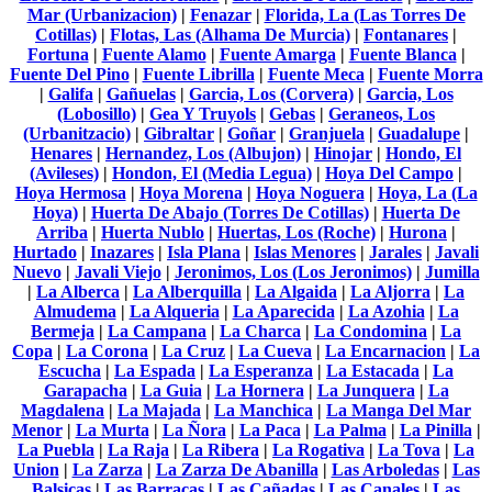
Mar (Urbanizacion)
|
Fenazar
|
Florida, La (Las Torres De
Cotillas)
|
Flotas, Las (Alhama De Murcia)
|
Fontanares
|
Fortuna
|
Fuente Alamo
|
Fuente Amarga
|
Fuente Blanca
|
Fuente Del Pino
|
Fuente Librilla
|
Fuente Meca
|
Fuente Morra
|
Galifa
|
Gañuelas
|
Garcia, Los (Corvera)
|
Garcia, Los
(Lobosillo)
|
Gea Y Truyols
|
Gebas
|
Geraneos, Los
(Urbanitzacio)
|
Gibraltar
|
Goñar
|
Granjuela
|
Guadalupe
|
Henares
|
Hernandez, Los (Albujon)
|
Hinojar
|
Hondo, El
(Avileses)
|
Hondon, El (Media Legua)
|
Hoya Del Campo
|
Hoya Hermosa
|
Hoya Morena
|
Hoya Noguera
|
Hoya, La (La
Hoya)
|
Huerta De Abajo (Torres De Cotillas)
|
Huerta De
Arriba
|
Huerta Nublo
|
Huertas, Los (Roche)
|
Hurona
|
Hurtado
|
Inazares
|
Isla Plana
|
Islas Menores
|
Jarales
|
Javali
Nuevo
|
Javali Viejo
|
Jeronimos, Los (Los Jeronimos)
|
Jumilla
|
La Alberca
|
La Alberquilla
|
La Algaida
|
La Aljorra
|
La
Almudema
|
La Alqueria
|
La Aparecida
|
La Azohia
|
La
Bermeja
|
La Campana
|
La Charca
|
La Condomina
|
La
Copa
|
La Corona
|
La Cruz
|
La Cueva
|
La Encarnacion
|
La
Escucha
|
La Espada
|
La Esperanza
|
La Estacada
|
La
Garapacha
|
La Guia
|
La Hornera
|
La Junquera
|
La
Magdalena
|
La Majada
|
La Manchica
|
La Manga Del Mar
Menor
|
La Murta
|
La Ñora
|
La Paca
|
La Palma
|
La Pinilla
|
La Puebla
|
La Raja
|
La Ribera
|
La Rogativa
|
La Tova
|
La
Union
|
La Zarza
|
La Zarza De Abanilla
|
Las Arboledas
|
Las
Balsicas
|
Las Barracas
|
Las Cañadas
|
Las Canales
|
Las