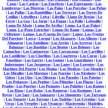
Casas
|
Las Casicas
|
Las Encebras
|
Las Esperanzas
|
Las
Lumbreras
|
Las Moreras
|
Las Palas
|
Las Parcelas
|
Las Peñas
|
Las Pullas
|
Las Ramblillas
|
Las Terreras
|
Las Torres De
Cotillas
|
Lebrillera
|
Leiva
|
Librilla
|
Llano De Brujas
|
Lo
Ferro
|
Lo Gea
|
Lo Jorge
|
Lo Pagan
|
Lo Pollo
|
Lobosillo
|
Loma De Abajo
|
Loma De Arriba
|
Loma, La (Las Palas)
|
Loma, La (Pozo Estrecho)
|
Lomas De Rame
|
Lomas, Las
(Albujon)
|
Lomas, Las (Cuesta De Gas)
|
Lopez, Los (Ventas
Del Parejon)
|
Lorca
|
Lorqui
|
Los Alcazares
|
Los Allozos
|
Los
Almagros
|
Los Antolinos
|
Los Arejos
|
Los Arroyos
|
Los
Balanzas
|
Los Bastidas
|
Los Beatos
|
Los Belones
|
Los
Camachos
|
Los Cantareros
|
Los Carrascosas
|
Los Carrillos
|
Los Castillejos
|
Los Chorlitos
|
Los Cuarteros
|
Los Curas
|
Los
Faustinos
|
Los Garres
|
Los Gomez
|
Los Guardianes
|
Los
Imbernones
|
Los Jorqueras
|
Los Lages
|
Los Lorentes
|
Los
Martinez Del Puerto
|
Los Matias
|
Los Medicos
|
Los Mendez
|
Los Miralles
|
Los Morenos
|
Los Narejos
|
Los Nicolases
|
Los
Odres
|
Los Ojos
|
Los Oliveras
|
Los Paredes
|
Los Patojos
|
Los Peñascos
|
Los Pepitos
|
Los Piñuelas
|
Los Plazas
|
Los
Prados
|
Los Puertos
|
Los Pujantes
|
Los Pulpites
|
Los Ramos
|
Los Rizos
|
Los Rojos
|
Los Romeras
|
Los Rosiques
|
Los
Royos
|
Los Saez
|
Los Salazares
|
Los Simonetes
|
Los Tarragas
|
Los Topares
|
Los Torraos
|
Los Tudelas
|
Los Urrutias
|
Los
Veras
|
Los Vergeles
|
Los Vivancos
|
Macisvenda
|
Madriles,
Los (Calasparra)
|
Madriles, Los (Campillo Adentro)
|
Mahoya