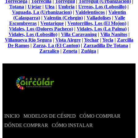
Torreciega
|
Torrecilla
|
Torreguil
|
Torreguil (Urbanizacion)
|
Totana
|
Ujejar
|
Ulea
|
Umbria
|
Urreas, Los (Lobosillo)
|
Vaguada, La (Urbanizacion)
|
Valdelentiscos
|
Valentin
(Calasparra)
|
Valentin (Cehegin)
|
Valladolises
|
Valle
Escombreras
|
Ventarique
|
Ventorrillos, Los (El Mojon)
|
Vidales, Los (Dolores Pacheco)
|
Vidales, Los (La Palma)
|
Vidales, Los (Lobosillo)
|
Villa Caravaning
|
Villa Nanitos
|
Villanueva Rio Segura
|
Vista Alegre
|
Yechar
|
Yecla
|
Zarcilla
De Ramos
|
Zarza, La (El Canton)
|
Zarzadilla De Totana
|
Zarzalico
|
Zeneta
|
Zuñiga
|
INICIO
MODELOS DE CÉSPED
CÓMO COMPRAR
DÓNDE COMPRAR
CÓMO INSTALAR