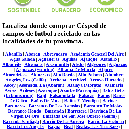
Localiza donde comprar Césped de
campos de futbol reciclado en las
localidades de tu provincia.
|
Abanilla
|
Abaran
|
Abrevadero
|
Academia General Del Aire
|
Agua Salada
|
Aguaderas
|
Aguilas
|
Ajauque
|
Alamillo
|
Albudeite
|
Alcanara
|
Alcantarilla
|
Aledo
|
Algezares
|
Alguazas
|
Alguazas (Estacion)
|
Alhama De Murcia
|
Aljucer
|
Almendricos
|
Alquerias
|
Alto Bordo
|
Alto Palomo
|
Alumbres
|
Angeles, Los (Califa)
|
Archena
|
Archivel
|
Arroyo Hurtado
|
Ascoy
|
Asomada, La (Abaran)
|
Atalaya (Morata)
|
Atamaria
|
Aviles
|
Avileses
|
Azaraque
|
Azarbe (Parroquia)
|
Bahia Bella
(Urbanizacion)
|
Bajil
|
Balsapintada
|
Balsicas
|
Baños
|
Baños
De Gilico
|
Baños De Mula
|
Baños Y Mendigo
|
Barinas
|
Barqueros
|
Barranco De Los Asensios
|
Barranco De Molax
|
Barranco Hondo
|
Barranda
|
Barretera
|
Barriada De La
Virgen De Oro
|
Barriada De San Jose Obrero (Galifa)
|
Barriada Santiago
|
Barrio De La Aurora
|
Barrio La Victoria
|
Barrio Los Angeles
|
Bayna
|
Beal
|
Beatas, Las (Los Saez)
|