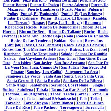
Los Palos
|
Pozo Estrecho
|
Puebla De Mula
|
Puebla De Soto
|
Puente Botero
|
Puente De Pasico
|
Puerto Adentro
|
Puerto De
Mazarron
|
Puerto Lumbreras
|
Puerto Mariel
|
Pulgara
|
Pulios
|
Puntal, El (Espinardo)
|
Puntal, El (Los Belones)
|
Puntas De Calnegre
|
Purias
|
Raiguero, El (Beniel)
|
Rambla,
La (Torraos)
|
Raspay
|
Raya, La (La Raya)
|
Retamosa
|
Ricabacica
|
Ricote
|
Rincon De Beniscornia
|
Rincon De Los
Huertos
|
Rincon De Seca
|
Rincon De Tallante
|
Roche
|
Roche
(Vereda)
|
Roche Alto
|
Roche Bajo
|
Roda
|
Rodeo De Enmedio
|
Rodeo De Los Tenderos
|
Roldan
|
Roman
|
Roses, Los
(Albujon)
|
Roses, Los (Canteras)
|
Roses, Los (La Lajorra)
|
Ruices, Los (Los Martinez Del Puerto)
|
Ruices, Los (San Jose)
|
Rusticana
|
Saez De Tarquinales
|
Salado
|
Salinas De Rambla
Salada
|
San Cayetano Avileses
|
San Gines
|
San Gines De La
Jara
|
San Isidro
|
San Javier
|
San Jose Artesano
|
San Jose De
La Vega
|
San Juan, Campo De
|
San Julian
|
San Pedro Del
Pinatar
|
Sanchez, Los (Galifa)
|
Sangonera La Seca
|
Sangonera La Verde
|
Santa Ana
|
Santa Cruz Santa Cruz
|
Santa Gertrudis
|
Santa Rosalia
|
Santiago De La Ribera
|
Santo Angel
|
Santomera
|
Serranos, Los (Totana)
|
Singla
|
Sucina
|
Sutullena
|
Tabala
|
Tacon, Lo (Los Saez)
|
Tartamudo
|
Teatinos, Los (Algezares)
|
Tebar
|
Tercia (Lorca)
|
Tercia, La
(Sucina)
|
Tiata
|
Todosol (Urbanitzacio)
|
Tolle
|
Tollos
|
Torralba
|
Torre Alcayna
|
Torre Blanca
|
Torre Del Junco
|
Torre Del Rico
|
Torre Pacheco
|
Torreaguera
|
Torrealvilla
|