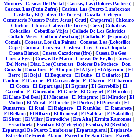
Muñoces
|
Casicas Del Portal
|
Casicas, Las (Dolores Pacheco)
|
Casicas, Las (Peña Zafra)
|
Casicas, Las (Puerto Lumbreras)
|
Castellar, El (Cabezo De Torres)
|
Cazalla
|
Cehegin
|
Cementerio Nuestro Padre Jesus
|
Ceuti
|
Chaparral
|
Chicamo
|
Chichar
|
Churra Cabezo De Torres
|
Cieza
|
Cobaticas
|
Cobatillas
|
Cobatillas Viejas
|
Collado De Los Gabrieles
|
Collado Weiss
|
Collado Zieschang
|
Collado, El (Espuña)
|
Comala
|
Conesas, Los (La Palma)
|
Conesas, Los (Lobosillo)
|
Cope
|
Corona
|
Corvera
|
Costera
|
Coy
|
Cruz Chiquita
|
Cuesta Blanca
|
Cuesta Cazadores (Ifre)
|
Cuesta De Gos
|
Cuesta Egea
|
Cuevas De Marin
|
Cuevas De Reyllo
|
Cuevas
Del Norte
|
Diaz, Los (Canteras)
|
Dolores De Pacheco
|
Don
Gonzalo
|
Doña Ines
|
El Albujon
|
El Algar
|
El Algarrobo
|
El
Berro
|
El Bojal
|
El Boqueron
|
El Buho
|
El Cañarico
|
El
Canton
|
El Carche
|
El Carrascalejo
|
El Charco
|
El Charcon
|
El Cocon
|
El Esparragal
|
El Espinar
|
El Garrobillo
|
El
Garrobo
|
El Gimenado
|
El Ginete
|
El Gorguel
|
El Hornico
|
El Llano Del Beal
|
El Macaneo
|
El Mingrano
|
El Mirador
|
El
Molino
|
El Moral
|
El Porche
|
El Portus
|
El Porvenir
|
El
Puntarron
|
El Raal
|
El Raiguero
|
El Ramblar
|
El Ramonete
|
El Rellano
|
El Ribazo
|
El Romeral
|
El Sabinar
|
El Saladillo
|
El Siscar
|
El Villar
|
Entredicho
|
Era Alta
|
Ermita Ramonete
|
Escarihuela
|
Escobar, El (Cehegin)
|
Escobar, El (Reyllo)
|
Esparragal De Puerto Lumbreras
|
Esparragueral
|
Espinardo
|
Estrecho De Fuente Alamo
|
Estrecho De San Gines
|
Estrella