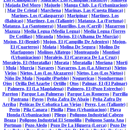
|
Majada Del Moro
|
Majuelo
|
Manga Club, La (Urbanizacion)
|
Mar De Cristal
|
Marchena
|
Marinas, Las (Cuesta Blanca)
|
Marines, Los (Calasparra)
|
Maripinar
|
Martinez, Los
(Balsicas)
|
Martinez, Los (Tallante)
|
Matanza, La (Fortuna)
|
Matanza, La (Santomera)
|
Maurillos, Los (Carril)
|
Mazarron
|
Mazuza
|
Media Legua (Media Legua)
|
Media Legua (Torres
De Cotillas)
|
Miranda
|
Mojon, El (Alhama De Murcia)
|
Mojon, El (Beniel)
|
Mojon, El (Campillo De Adentro)
|
Mojon,
El (Cuarteros)
|
Molata
|
Molina De Segura
|
Molino De
Marfagones
|
Molinos Alfatego
|
Monteagudo
|
Montisol
(Urbanizacion)
|
Moralejo, El (Caravaca De La Cruz)
|
Moralejo, El (Moratalla)
|
Morata
|
Moratalla
|
Moriana
|
Morti
|
Mula
|
Murcia
|
Navares
|
Navarros, Los (La Aljorra)
|
Nietos
Viejos
|
Nietos, Los (Los Alcazares)
|
Nietos, Los (Los Nietos)
|
Niño De Mula
|
Nogalte (Pueblo)
|
Noguericas
|
Nonduermas
|
Ojos
|
Orilla Del Azarbe
|
Ortillo
|
Otos
|
Palmar, El (El Palmar)
|
Palmero, El (La Magdalena)
|
Palmero, El (Pozo Estrecho)
|
Pareton
|
Parque Las Palmeras
|
Parque Los Romeros
|
Parrilla
|
Pastrana
|
Pavos
|
Peña Zafra De Abajo
|
Peña Zafra De
Arriba
|
Peñicas De Cobatica Las Viejas
|
Perez, Los (Tallante)
|
Perin
|
Pila Canara
|
Pinilla
|
Pino (Urbanizacion)
|
Playa
Honda (Urbanizacion)
|
Pliego
|
Poligono Industrial Cabezo
Beaza
|
Poligono Industrial El Semolilla
|
Poligono Santa Ana
|
Portman
|
Pozo Aledo
|
Pozo De La Higuera (Lorca)
|
Pozo De