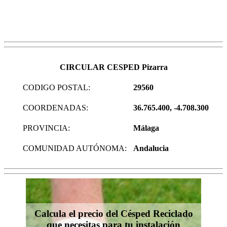
CIRCULAR CESPED Pizarra
CODIGO POSTAL:
29560
COORDENADAS:
36.765.400, -4.708.300
PROVINCIA:
Málaga
COMUNIDAD AUTÓNOMA:
Andalucia
Calcula el precio del Césped Reciclado
que necesitas para tu instalación