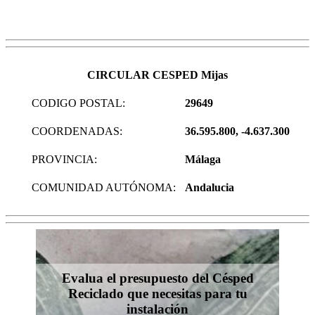
CIRCULAR CESPED Mijas
CODIGO POSTAL:
29649
COORDENADAS:
36.595.800, -4.637.300
PROVINCIA:
Málaga
COMUNIDAD AUTÓNOMA:
Andalucia
Evalua el presupuesto del Césped
Reciclado que necesitas para tu
instalación