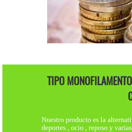
TIPO MONOFILAMENTO:
C
Nuestro producto es la alternat
deportes , ocio , reposo y varia