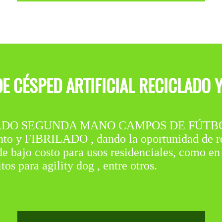
DE CÉSPED ARTIFICIAL RECICLADO Y
ADO SEGUNDA MANO CAMPOS DE FÚTBOL e
nto y FIBRILADO , dando la oportunidad de re
de bajo costo para usos residenciales, como en
tos para agility dog , entre otros.