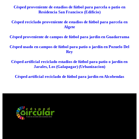
Césped proveniente de estadios de fútbol para parcela o patio en
Residencia San Francisco (Edificio)
Césped reciclado proveniente de estadios de fútbol para parcela en
Algete
Césped proveniente de campos de fútbol para jardín en Guadarrama
Césped usado en campos de fútbol para patio o jardín en Pozuelo Del
Rey
Césped artificial reciclado estadios de fútbol para patio o jardín en
Jarales, Los (Galapagar) (Urbanizacion)
Césped artificial reciclado de fútbol para jardín en Alcobendas