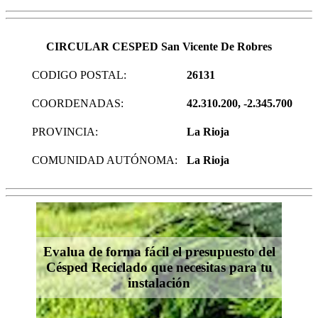
CIRCULAR CESPED San Vicente De Robres
CODIGO POSTAL:
26131
COORDENADAS:
42.310.200, -2.345.700
PROVINCIA:
La Rioja
COMUNIDAD AUTÓNOMA:
La Rioja
Evalua de forma fácil el presupuesto del
Césped Reciclado que necesitas para tu
instalación