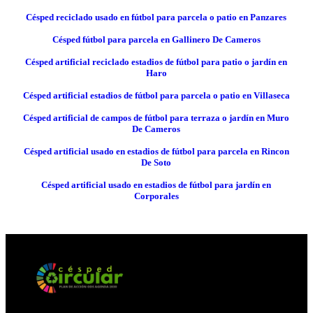
Césped reciclado usado en fútbol para parcela o patio en Panzares
Césped fútbol para parcela en Gallinero De Cameros
Césped artificial reciclado estadios de fútbol para patio o jardín en
Haro
Césped artificial estadios de fútbol para parcela o patio en Villaseca
Césped artificial de campos de fútbol para terraza o jardín en Muro
De Cameros
Césped artificial usado en estadios de fútbol para parcela en Rincon
De Soto
Césped artificial usado en estadios de fútbol para jardín en
Corporales