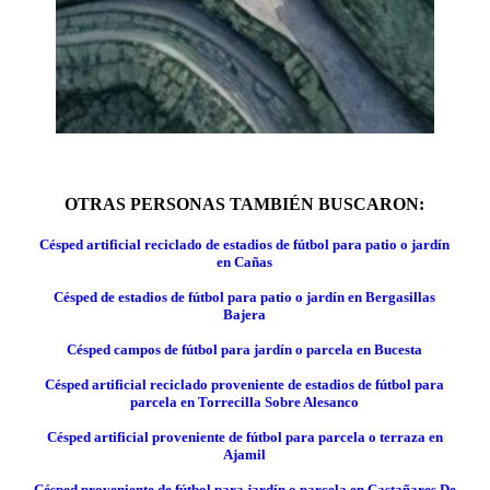
OTRAS PERSONAS TAMBIÉN BUSCARON:
Césped artificial reciclado de estadios de fútbol para patio o jardín
en Cañas
Césped de estadios de fútbol para patio o jardín en Bergasillas
Bajera
Césped campos de fútbol para jardín o parcela en Bucesta
Césped artificial reciclado proveniente de estadios de fútbol para
parcela en Torrecilla Sobre Alesanco
Césped artificial proveniente de fútbol para parcela o terraza en
Ajamil
Césped proveniente de fútbol para jardín o parcela en Castañares De