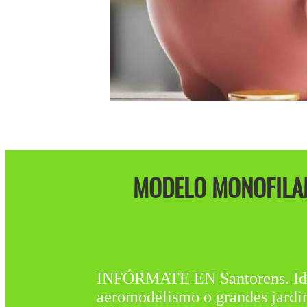
MODELO MONOFILAM
INFÓRMATE EN Santorens. Idóne
aeromodelismo o grandes jardi