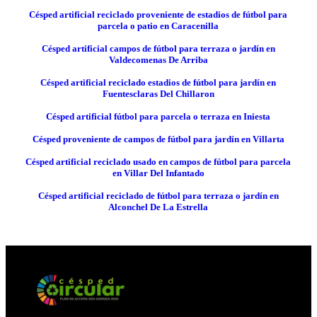
Césped artificial reciclado proveniente de estadios de fútbol para
parcela o patio en Caracenilla
Césped artificial campos de fútbol para terraza o jardín en
Valdecomenas De Arriba
Césped artificial reciclado estadios de fútbol para jardín en
Fuentesclaras Del Chillaron
Césped artificial fútbol para parcela o terraza en Iniesta
Césped proveniente de campos de fútbol para jardín en Villarta
Césped artificial reciclado usado en campos de fútbol para parcela
en Villar Del Infantado
Césped artificial reciclado de fútbol para terraza o jardín en
Alconchel De La Estrella