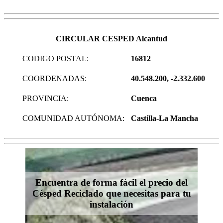
CIRCULAR CESPED Alcantud
CODIGO POSTAL:
16812
COORDENADAS:
40.548.200, -2.332.600
PROVINCIA:
Cuenca
COMUNIDAD AUTÓNOMA:
Castilla-La Mancha
Encuentra de forma fácil el precio del
Césped Reciclado que necesitas para tu
instalación