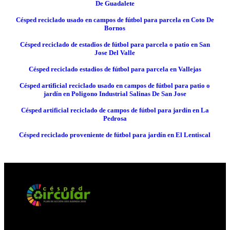
De Guadalete
Césped reciclado usado en campos de fútbol para parcela en Coto De
Bornos
Césped reciclado de estadios de fútbol para parcela o patio en San
Jose Del Valle
Césped reciclado estadios de fútbol para parcela en Vallejas
Césped artificial reciclado usado en campos de fútbol para patio o
jardín en Poligono Industrial Salinas De San Jose
Césped artificial reciclado de campos de fútbol para jardín en La
Pedrosa
Césped reciclado proveniente de fútbol para jardín en El Lentiscal