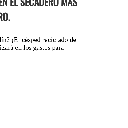
 EN EL SECADERO MÁS
RO.
dín? ¡El césped reciclado de
zará en los gastos para