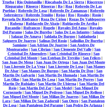
Trueba
|
Rio Quintanilla
|
Riocabado De La Sierra
|
Riocerezo
|
Rioparaiso
|
Rioseco
|
Rioseras
|
Ro
|
Roa
|
Robredo De Las
Pueblas
|
Robredo De Losa
|
Robredo De Zamanzas
|
Robredo
Sobresierra
|
Robredo Temiño
|
Rojas
|
Ros
|
Rosales
|
Rosio
|
Royuela De Riofranco
|
Roza De Cirion
|
Rozas De Valdeporres
|
Rubena
|
Rublacedo De Abajo
|
Rublacedo De Arriba
|
Rucandio
|
Rufrancos
|
Rupelo
|
Ruyales Del Agua
|
Ruyales
Del Paramo
|
Salas De Bureba
|
Salas De Los Infantes
|
Salazar
|
Salazar De Amaya
|
Saldaña De Burgos
|
Saldañuela
|
Salguero De Juarros
|
Salinas Del Rosio
|
Salinillas De Bureba
|
Samiano
|
San Adrian De Juarros
|
San Andres De
Montearados
|
San Cibrian
|
San Clemente Del Valle
|
San
Cristobal De Almendres
|
San Cristobal De Rioseco
|
San
Cristobal Del Monte
|
San Esteban De Treviño
|
San Felices
|
San Juan De Mena
|
San Juan De Ortega
|
San Juan Del Monte
|
San Llorente De La Vega
|
San Llorente De Losa
|
San Mames
De Abar
|
San Mames De Burgos
|
San Martin De Don
|
San
Martin De Galvarin
|
San Martin De Humada
|
San Martin De
Las Ollas
|
San Martin De Losa
|
San Martin De Porres
|
San
Martin De Rubiales
|
San Martin De Ubierna
|
San Martin Del
Rojo
|
San Martin Del Zar
|
San Medel
|
San Miguel De
Cornezuelo
|
San Miguel De Pedroso
|
San Miguel De Relloso
|
San Miguel Del Monte
|
San Millan De Juarros
|
San Millan De
Lara
|
San Millan De San Zadornil
|
San Otero
|
San Pantaleon
De Losa
|
San Pantaleon Del Paramo
|
San Pedro De Arlanza
|