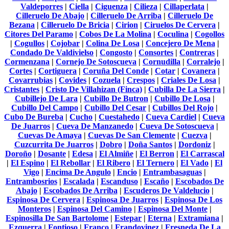
Valdeporres
|
Ciella
|
Ciguenza
|
Cilieza
|
Cillaperlata
|
Cilleruelo De Abajo
|
Cilleruelo De Arriba
|
Cilleruelo De
Bezana
|
Cilleruelo De Bricia
|
Cirion
|
Ciruelos De Cervera
|
Citores Del Paramo
|
Cobos De La Molina
|
Coculina
|
Cogollos
|
Cogullos
|
Cojobar
|
Colina De Losa
|
Concejero De Mena
|
Condado De Valdivielso
|
Congosto
|
Consortes
|
Contreras
|
Cormenzana
|
Cornejo De Sotoscueva
|
Cornudilla
|
Corralejo
|
Cortes
|
Cortiguera
|
Coruña Del Conde
|
Cotar
|
Covanera
|
Covarrubias
|
Covides
|
Cozuela
|
Crespos
|
Criales De Losa
|
Cristantes
|
Cristo De Villahizan (Finca)
|
Cubilla De La Sierra
|
Cubillejo De Lara
|
Cubillo De Butron
|
Cubillo De Losa
|
Cubillo Del Campo
|
Cubillo Del Cesar
|
Cubillos Del Rojo
|
Cubo De Bureba
|
Cucho
|
Cuestahedo
|
Cueva Cardiel
|
Cueva
De Juarros
|
Cueva De Manzanedo
|
Cueva De Sotoscueva
|
Cuevas De Amaya
|
Cuevas De San Clemente
|
Cuezva
|
Cuzcurrita De Juarros
|
Dobro
|
Doña Santos
|
Dordoniz
|
Doroño
|
Dosante
|
Edesa
|
El Almiñe
|
El Berron
|
El Carrascal
|
El Espino
|
El Rebollar
|
El Ribero
|
El Ternero
|
El Vado
|
El
Vigo
|
Encima De Angulo
|
Encio
|
Entrambasaguas
|
Entrambosrios
|
Escalada
|
Escanduso
|
Escaño
|
Escobados De
Abajo
|
Escobados De Arriba
|
Escuderos De Valdelucio
|
Espinosa De Cervera
|
Espinosa De Juarros
|
Espinosa De Los
Monteros
|
Espinosa Del Camino
|
Espinosa Del Monte
|
Espinosilla De San Bartolome
|
Estepar
|
Eterna
|
Extramiana
|
Ezquerra
|
Fontioso
|
Franco
|
Frandovinez
|
Fresneda De La