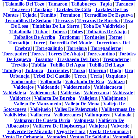
|
Talamillo Del Tozo
|
Tamaron
|
Tañabueyes
|
Tapia
|
Taranco
|
Taravero
|
Tardajos
|
Tartales De Cilla
|
Tartales De Los
Montes
|
Tejada
|
Temiño
|
Terminon
|
Terradillos De Esgueva
|
Terradillos De Sedano
|
Terrazas
|
Terrazos De Bureba
|
Teza
De Losa
|
Tinieblas De La Sierra
|
Toba De Valdivielso
|
Tobalinilla
|
Tobar
|
Tobera
|
Tobes
|
Tolbaños De Abajo
|
Tolbaños De Arriba
|
Tordomar
|
Tordueles
|
Torme
|
Tornadijo
|
Torre
|
Torrecilla Del Monte
|
Torrecitores Del
Enebral
|
Torregalindo
|
Torrelara
|
Torrepadierne
|
Torrepadre
|
Torres
|
Torres De Abajo
|
Torresandino
|
Tortoles
De Esgueva
|
Tosantos
|
Trashaedo Del Tozo
|
Trespaderne
|
Treviño
|
Tubilla
|
Tubilla Del Agua
|
Tubilla Del Lago
|
Tubilleja
|
Tudanca
|
Turrientes
|
Turzo
|
Ubierna
|
Ungo
|
Ura
|
Urbaneja
|
Urbel Del Castillo
|
Urrez
|
Urria
|
Uzquiano
|
Vadocondes
|
Valbonilla
|
Valcabado De Roa
|
Valdazo
|
Valdeajos
|
Valdeande
|
Valdearnedo
|
Valdelacuesta
|
Valdelateja
|
Valdenoceda
|
Valderias
|
Valderrama
|
Valdezate
|
Valdorros
|
Vallarta De Bureba
|
Vallejera
|
Vallejimeno
|
Vallejo De Manzanedo
|
Vallejo De Mena
|
Vallejo De
Sotoscueva
|
Vallejuelo
|
Valles De Palenzuela
|
Vallhermosa De
Valdivielso
|
Valluerca
|
Valluercanes
|
Vallunquera
|
Valmala
|
Valmayor De Cuesta Urria
|
Valpuesta
|
Valtierra De
Albacastro
|
Valtierra De Riopisuerga
|
Valujera
|
Valverde
|
Valverde De Miranda
|
Vega De Lara
|
Venta De Guimara
|
Venta De Orbaneja
|
Ventades
|
Ventas De Saldaña
|
Ventosilla
|