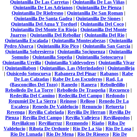
Quintanilla De Las Carretas
|
Quintanilla De Las Viñas
|
Quintanilla De Los Adrianos
|
Quintanilla De Pienza
|
Quintanilla De Riofresno
|
Quintanilla De San Roman
|
Quintanilla De Santa Gadea
|
Quintanilla De Siones
|
Quintanilla Del Agua Y Torduel
|
Quintanilla Del Coco
|
Quintanilla Del Monte En Rioja
|
Quintanilla Del Monte
Juarros
|
Quintanilla Del Rebollar
|
Quintanilla Del Rio
|
Quintanilla Escalada
|
Quintanilla Montecabezas
|
Quintanilla
Pedro Abarca
|
Quintanilla Rio Pico
|
Quintanilla San Garcia
|
Quintanilla Sobresierra
|
Quintanilla Sociguenza
|
Quintanilla
Somuño
|
Quintanilla Sopeña
|
Quintanilla Sotoscueva
|
Quintanilla Urrilla
|
Quintanilla Valdevodres
|
Quintanilla Vivar
|
Quintanillabon
|
Quintanillas, Las (Merindades)
|
Quintanilleja
|
Quisicedo Sotoscueva
|
Rabanera Del Pinar
|
Rabanos
|
Rabe
De Las Calzadas
|
Rabe De Los Escuderos
|
Rad, La
(Basconcillos Del Tozo)
|
Ranedo
|
Ranera
|
Rebolledillo
|
Rebolledo De La Torre
|
Rebolledo De Traspeña
|
Recuenco
|
Redecilla Del Camino
|
Redecilla Del Campo
|
Redondo
|
Regumiel De La Sierra
|
Reinoso
|
Relloso
|
Renedo De La
Escalera
|
Renedo De Valdelucio
|
Renuncio
|
Retuerta
|
Revenga
|
Revilla Cabriada
|
Revilla De Herran
|
Revilla De
Pienza
|
Revilla Del Campo
|
Revilla Vallejera
|
Revillagodos
|
Revillalcon
|
Revillarruz
|
Rezmondo
|
Riaño
|
Riba De
Valdelucio
|
Ribota De Ordunte
|
Rio De La Sia
|
Rio De Losa
|
Rio De Lunada
|
Rio De Mena
|
Rio De Rioseco
|
Rio De