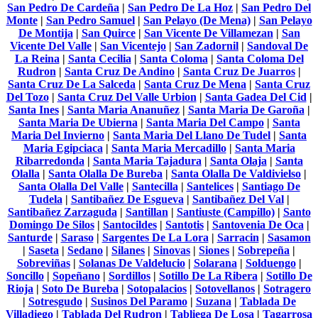
San Pedro De Cardeña
|
San Pedro De La Hoz
|
San Pedro Del
Monte
|
San Pedro Samuel
|
San Pelayo (De Mena)
|
San Pelayo
De Montija
|
San Quirce
|
San Vicente De Villamezan
|
San
Vicente Del Valle
|
San Vicentejo
|
San Zadornil
|
Sandoval De
La Reina
|
Santa Cecilia
|
Santa Coloma
|
Santa Coloma Del
Rudron
|
Santa Cruz De Andino
|
Santa Cruz De Juarros
|
Santa Cruz De La Salceda
|
Santa Cruz De Mena
|
Santa Cruz
Del Tozo
|
Santa Cruz Del Valle Urbion
|
Santa Gadea Del Cid
|
Santa Ines
|
Santa Maria Ananuñez
|
Santa Maria De Garoña
|
Santa Maria De Ubierna
|
Santa Maria Del Campo
|
Santa
Maria Del Invierno
|
Santa Maria Del Llano De Tudel
|
Santa
Maria Egipciaca
|
Santa Maria Mercadillo
|
Santa Maria
Ribarredonda
|
Santa Maria Tajadura
|
Santa Olaja
|
Santa
Olalla
|
Santa Olalla De Bureba
|
Santa Olalla De Valdivielso
|
Santa Olalla Del Valle
|
Santecilla
|
Santelices
|
Santiago De
Tudela
|
Santibañez De Esgueva
|
Santibañez Del Val
|
Santibañez Zarzaguda
|
Santillan
|
Santiuste (Campillo)
|
Santo
Domingo De Silos
|
Santocildes
|
Santotis
|
Santovenia De Oca
|
Santurde
|
Saraso
|
Sargentes De La Lora
|
Sarracin
|
Sasamon
|
Saseta
|
Sedano
|
Silanes
|
Sinovas
|
Siones
|
Sobrepeña
|
Sobreviñas
|
Solanas De Valdelucio
|
Solarana
|
Solduengo
|
Soncillo
|
Sopeñano
|
Sordillos
|
Sotillo De La Ribera
|
Sotillo De
Rioja
|
Soto De Bureba
|
Sotopalacios
|
Sotovellanos
|
Sotragero
|
Sotresgudo
|
Susinos Del Paramo
|
Suzana
|
Tablada De
Villadiego
|
Tablada Del Rudron
|
Tabliega De Losa
|
Tagarrosa