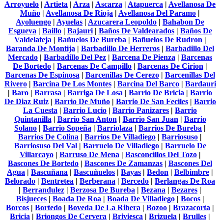
Arroyuelo
|
Artieta
|
Arza
|
Ascarza
|
Atapuerca
|
Avellanosa De
Muño
|
Avellanosa De Rioja
|
Avellanosa Del Paramo
|
Ayoluengo
|
Ayuelas
|
Azucarera Leopoldo
|
Bahabon De
Esgueva
|
Baillo
|
Bajauri
|
Baños De Valdearados
|
Baños De
Valdelateja
|
Bañuelos De Bureba
|
Bañuelos De Rudron
|
Baranda De Montija
|
Barbadillo De Herreros
|
Barbadillo Del
Mercado
|
Barbadillo Del Pez
|
Barcena De Pienza
|
Barcenas
De Bortedo
|
Barcenas De Campillo
|
Barcenas De Cirion
|
Barcenas De Espinosa
|
Barcenillas De Cerezo
|
Barcenillas Del
Rivero
|
Barcina De Los Montes
|
Barcina Del Barco
|
Bardauri
|
Baro
|
Barrasa
|
Barriga De Losa
|
Barrio De Bricia
|
Barrio
De Diaz Ruiz
|
Barrio De Muño
|
Barrio De San Feciles
|
Barrio
La Cuesta
|
Barrio Lucio
|
Barrio Panizares
|
Barrio
Quintanilla
|
Barrio San Anton
|
Barrio San Juan
|
Barrio
Solano
|
Barrio Sopeña
|
Barriolaza
|
Barrios De Bureba
|
Barrios De Colina
|
Barrios De Villadiego
|
Barriosuso
|
Barriosuso Del Val
|
Barruelo De Villadiego
|
Barruelo De
Villarcayo
|
Barruso De Mena
|
Basconcillos Del Tozo
|
Bascones De Bortedo
|
Bascones De Zamanzas
|
Bascones Del
Agua
|
Bascuñana
|
Bascuñuelos
|
Bayas
|
Bedon
|
Belbimbre
|
Belorado
|
Bentretea
|
Berberana
|
Bercedo
|
Berlangas De Roa
|
Berrandulez
|
Berzosa De Bureba
|
Bezana
|
Bezares
|
Bisjueces
|
Boada De Roa
|
Boada De Villadiego
|
Bocos
|
Borcos
|
Bortedo
|
Boveda De La Ribera
|
Bozoo
|
Brazacorta
|
Bricia
|
Briongos De Cervera
|
Briviesca
|
Brizuela
|
Brulles
|