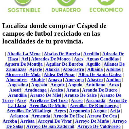
Localiza donde comprar Césped de
campos de futbol reciclado en las
localidades de tu provincia.
|
Abadia La Mena
|
Abajas De Bureba
|
Acedillo
|
Adrada De
Haza
|
Ael
|
Aforados De Moneo
|
Ages
|
Aguas Candidas
|
Aguera De Montija
|
Aguilar De Bureba
|
Aguillo
|
Ailanes De
Zamanzas
|
Ajarte
|
Alarcia
|
Albacastro
|
Albaina
|
Albillos
|
Alcocero De Mola
|
Aldea Del Pinar
|
Alfoz De Santa Gadea
|
Almendres
|
Altable
|
Amaya
|
Ameyugo
|
Añastro
|
Andino
|
Angostina
|
Angosto
|
Anguix
|
Angulo
|
Antuñano
|
Anzo
|
Aostri
|
Araduenga
|
Araico
|
Arana
|
Aranda De Duero
|
Arandilla
|
Arauzo De Miel
|
Arauzo De Salce
|
Arauzo De
Torre
|
Arce
|
Arcellares Del Tozo
|
Arceo
|
Arconada
|
Arcos De
La Llana
|
Arenillas De Muño
|
Arenillas De Riopisuerga
|
Arenillas De Villadiego
|
Arges
|
Argomedo
|
Argote
|
Arija
|
Arlanzon
|
Armentia
|
Arnedo De Hoz
|
Arraya De Oca
|
Arreba
|
Arrieta
|
Arroyal De Vivar
|
Arroyo De Muño
|
Arroyo
De Salas
|
Arroyo De San Zadornil
|
Arroyo De Valdivielso
|