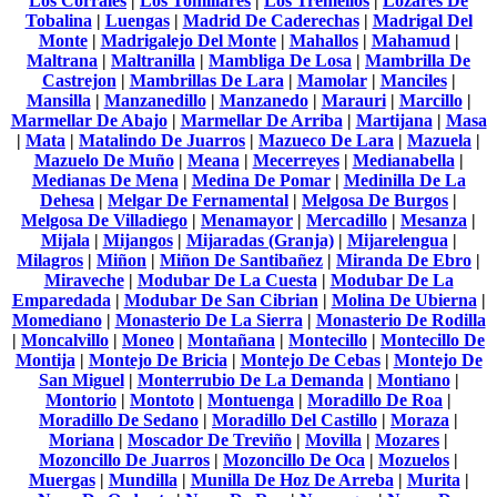
Los Corrales
|
Los Tomillares
|
Los Tremellos
|
Lozares De
Tobalina
|
Luengas
|
Madrid De Caderechas
|
Madrigal Del
Monte
|
Madrigalejo Del Monte
|
Mahallos
|
Mahamud
|
Maltrana
|
Maltranilla
|
Mambliga De Losa
|
Mambrilla De
Castrejon
|
Mambrillas De Lara
|
Mamolar
|
Manciles
|
Mansilla
|
Manzanedillo
|
Manzanedo
|
Marauri
|
Marcillo
|
Marmellar De Abajo
|
Marmellar De Arriba
|
Martijana
|
Masa
|
Mata
|
Matalindo De Juarros
|
Mazueco De Lara
|
Mazuela
|
Mazuelo De Muño
|
Meana
|
Mecerreyes
|
Medianabella
|
Medianas De Mena
|
Medina De Pomar
|
Medinilla De La
Dehesa
|
Melgar De Fernamental
|
Melgosa De Burgos
|
Melgosa De Villadiego
|
Menamayor
|
Mercadillo
|
Mesanza
|
Mijala
|
Mijangos
|
Mijaradas (Granja)
|
Mijarelengua
|
Milagros
|
Miñon
|
Miñon De Santibañez
|
Miranda De Ebro
|
Miraveche
|
Modubar De La Cuesta
|
Modubar De La
Emparedada
|
Modubar De San Cibrian
|
Molina De Ubierna
|
Momediano
|
Monasterio De La Sierra
|
Monasterio De Rodilla
|
Moncalvillo
|
Moneo
|
Montañana
|
Montecillo
|
Montecillo De
Montija
|
Montejo De Bricia
|
Montejo De Cebas
|
Montejo De
San Miguel
|
Monterrubio De La Demanda
|
Montiano
|
Montorio
|
Montoto
|
Montuenga
|
Moradillo De Roa
|
Moradillo De Sedano
|
Moradillo Del Castillo
|
Moraza
|
Moriana
|
Moscador De Treviño
|
Movilla
|
Mozares
|
Mozoncillo De Juarros
|
Mozoncillo De Oca
|
Mozuelos
|
Muergas
|
Mundilla
|
Munilla De Hoz De Arreba
|
Murita
|