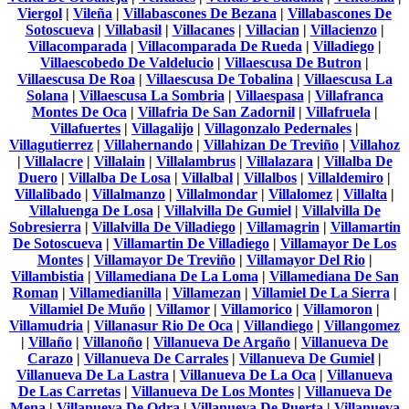
Viergol
|
Vileña
|
Villabascones De Bezana
|
Villabascones De
Sotoscueva
|
Villabasil
|
Villacanes
|
Villacian
|
Villacienzo
|
Villacomparada
|
Villacomparada De Rueda
|
Villadiego
|
Villaescobedo De Valdelucio
|
Villaescusa De Butron
|
Villaescusa De Roa
|
Villaescusa De Tobalina
|
Villaescusa La
Solana
|
Villaescusa La Sombria
|
Villaespasa
|
Villafranca
Montes De Oca
|
Villafria De San Zadornil
|
Villafruela
|
Villafuertes
|
Villagalijo
|
Villagonzalo Pedernales
|
Villagutierrez
|
Villahernando
|
Villahizan De Treviño
|
Villahoz
|
Villalacre
|
Villalain
|
Villalambrus
|
Villalazara
|
Villalba De
Duero
|
Villalba De Losa
|
Villalbal
|
Villalbos
|
Villaldemiro
|
Villalibado
|
Villalmanzo
|
Villalmondar
|
Villalomez
|
Villalta
|
Villaluenga De Losa
|
Villalvilla De Gumiel
|
Villalvilla De
Sobresierra
|
Villalvilla De Villadiego
|
Villamagrin
|
Villamartin
De Sotoscueva
|
Villamartin De Villadiego
|
Villamayor De Los
Montes
|
Villamayor De Treviño
|
Villamayor Del Rio
|
Villambistia
|
Villamediana De La Loma
|
Villamediana De San
Roman
|
Villamedianilla
|
Villamezan
|
Villamiel De La Sierra
|
Villamiel De Muño
|
Villamor
|
Villamorico
|
Villamoron
|
Villamudria
|
Villanasur Rio De Oca
|
Villandiego
|
Villangomez
|
Villaño
|
Villanoño
|
Villanueva De Argaño
|
Villanueva De
Carazo
|
Villanueva De Carrales
|
Villanueva De Gumiel
|
Villanueva De La Lastra
|
Villanueva De La Oca
|
Villanueva
De Las Carretas
|
Villanueva De Los Montes
|
Villanueva De
Mena
|
Villanueva De Odra
|
Villanueva De Puerta
|
Villanueva