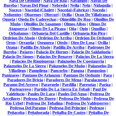
Nava De Ordunte
|
Nava De Roa
|
Navangos
|
Navas De
Bureba
|
Navas Del Pinar
|
Nebreda
|
Neila
|
Nela
|
Nidaguila
|
Noceco
|
Nocedal (Chalet)
|
Nocedal (Fabrica)
|
Nocedo
|
Nofuentes
|
Obarenes
|
Obecuri
|
Ocilla
|
Ocon De Villafranca
|
Ogueta
|
Ojeda De Caderechas
|
Olmedillo De Roa
|
Olmillos De
Muño
|
Olmillos De Sasamon
|
Olmos Albos
|
Olmos De
Atapuerca
|
Olmos De La Picaza
|
Oña
|
Opio
|
Oquillas
|
Orbañanos
|
Orbaneja Del Castillo
|
Orbaneja Rio Pico
|
Ordejon De Abajo
|
Ordejon De Arriba
|
Ordejon De Ordunte
|
Oron
|
Orrantia
|
Oseguera
|
Otedo
|
Oteo De Losa
|
Ovilla
|
Ozana
|
Padilla De Abajo
|
Padilla De Arriba
|
Padrones De
Bureba
|
Pajares
|
Palacio De Hornes
|
Palacio De Saldañuela
|
Palacio De Siones
|
Palacios De Benaver
|
Palacios De La Sierra
|
Palacios De Riopisuerga
|
Palazuelos De Cuestaurria
|
Palazuelos De La Sierra
|
Palazuelos De Muño
|
Palazuelos De
Villadiego
|
Pampliega
|
Pancorbo
|
Pangua
|
Pangusion
|
Panizares
|
Pantano De Arlanzon
|
Pantano De Ordunte
|
Para
|
Paradores De Bricia
|
Paradores De Mena
|
Paralacuesta
|
Paramo Del Arroyo
|
Parayuelo
|
Pardilla
|
Paresotas
|
Pariza
|
Partearroyo
|
Partido De La Sierra En Tobali
|
Paul De
Valdelucio
|
Paules De Lara
|
Paules Del Agua
|
Pedrosa De
Arcellares
|
Pedrosa De Duero
|
Pedrosa De Muño
|
Pedrosa De
Rio Urbel
|
Pedrosa De Tobalina
|
Pedrosa De Valdeporres
|
Pedrosa Del Paramo
|
Pedrosa Del Principe
|
Pedruzo
|
Peñacoba
|
Peñahorada
|
Peñalba De Castro
|
Peñalba De