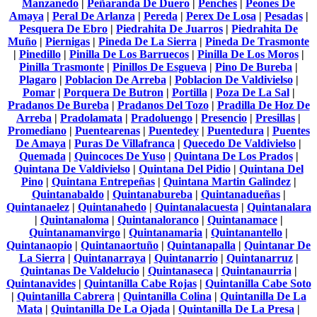
Manzanedo
|
Peñaranda De Duero
|
Penches
|
Peones De
Amaya
|
Peral De Arlanza
|
Pereda
|
Perex De Losa
|
Pesadas
|
Pesquera De Ebro
|
Piedrahita De Juarros
|
Piedrahita De
Muño
|
Piernigas
|
Pineda De La Sierra
|
Pineda De Trasmonte
|
Pinedillo
|
Pinilla De Los Barruecos
|
Pinilla De Los Moros
|
Pinilla Trasmonte
|
Pinillos De Esgueva
|
Pino De Bureba
|
Plagaro
|
Poblacion De Arreba
|
Poblacion De Valdivielso
|
Pomar
|
Porquera De Butron
|
Portilla
|
Poza De La Sal
|
Pradanos De Bureba
|
Pradanos Del Tozo
|
Pradilla De Hoz De
Arreba
|
Pradolamata
|
Pradoluengo
|
Presencio
|
Presillas
|
Promediano
|
Puentearenas
|
Puentedey
|
Puentedura
|
Puentes
De Amaya
|
Puras De Villafranca
|
Quecedo De Valdivielso
|
Quemada
|
Quincoces De Yuso
|
Quintana De Los Prados
|
Quintana De Valdivielso
|
Quintana Del Pidio
|
Quintana Del
Pino
|
Quintana Entrepeñas
|
Quintana Martin Galindez
|
Quintanabaldo
|
Quintanabureba
|
Quintanadueñas
|
Quintanaelez
|
Quintanahedo
|
Quintanalacuesta
|
Quintanalara
|
Quintanaloma
|
Quintanaloranco
|
Quintanamace
|
Quintanamanvirgo
|
Quintanamaria
|
Quintanantello
|
Quintanaopio
|
Quintanaortuño
|
Quintanapalla
|
Quintanar De
La Sierra
|
Quintanarraya
|
Quintanarrio
|
Quintanarruz
|
Quintanas De Valdelucio
|
Quintanaseca
|
Quintanaurria
|
Quintanavides
|
Quintanilla Cabe Rojas
|
Quintanilla Cabe Soto
|
Quintanilla Cabrera
|
Quintanilla Colina
|
Quintanilla De La
Mata
|
Quintanilla De La Ojada
|
Quintanilla De La Presa
|