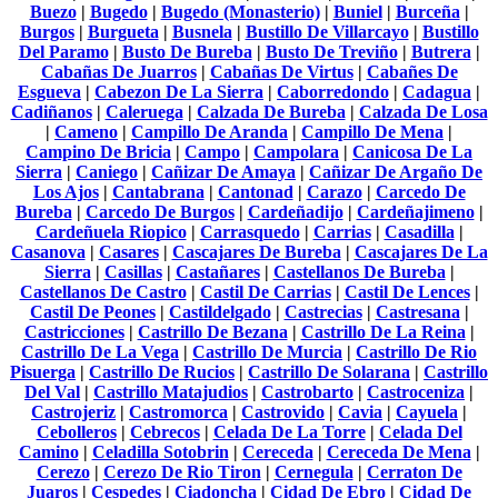
Buezo
|
Bugedo
|
Bugedo (Monasterio)
|
Buniel
|
Burceña
|
Burgos
|
Burgueta
|
Busnela
|
Bustillo De Villarcayo
|
Bustillo
Del Paramo
|
Busto De Bureba
|
Busto De Treviño
|
Butrera
|
Cabañas De Juarros
|
Cabañas De Virtus
|
Cabañes De
Esgueva
|
Cabezon De La Sierra
|
Caborredondo
|
Cadagua
|
Cadiñanos
|
Caleruega
|
Calzada De Bureba
|
Calzada De Losa
|
Cameno
|
Campillo De Aranda
|
Campillo De Mena
|
Campino De Bricia
|
Campo
|
Campolara
|
Canicosa De La
Sierra
|
Caniego
|
Cañizar De Amaya
|
Cañizar De Argaño De
Los Ajos
|
Cantabrana
|
Cantonad
|
Carazo
|
Carcedo De
Bureba
|
Carcedo De Burgos
|
Cardeñadijo
|
Cardeñajimeno
|
Cardeñuela Riopico
|
Carrasquedo
|
Carrias
|
Casadilla
|
Casanova
|
Casares
|
Cascajares De Bureba
|
Cascajares De La
Sierra
|
Casillas
|
Castañares
|
Castellanos De Bureba
|
Castellanos De Castro
|
Castil De Carrias
|
Castil De Lences
|
Castil De Peones
|
Castildelgado
|
Castrecias
|
Castresana
|
Castricciones
|
Castrillo De Bezana
|
Castrillo De La Reina
|
Castrillo De La Vega
|
Castrillo De Murcia
|
Castrillo De Rio
Pisuerga
|
Castrillo De Rucios
|
Castrillo De Solarana
|
Castrillo
Del Val
|
Castrillo Matajudios
|
Castrobarto
|
Castroceniza
|
Castrojeriz
|
Castromorca
|
Castrovido
|
Cavia
|
Cayuela
|
Cebolleros
|
Cebrecos
|
Celada De La Torre
|
Celada Del
Camino
|
Celadilla Sotobrin
|
Cereceda
|
Cereceda De Mena
|
Cerezo
|
Cerezo De Rio Tiron
|
Cernegula
|
Cerraton De
Juaros
|
Cespedes
|
Ciadoncha
|
Cidad De Ebro
|
Cidad De