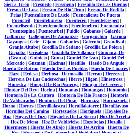
Sierra Tiron
|
Fresnedo
|
Fresneña
|
Fresnillo De Las Dueñas
|
Fresno De Losa
|
Fresno De Rio Tiron
|
Fresno De Rodilla
|
Frias
|
Fuencaliente De Lucio
|
Fuencaliente De Puerta
|
Fuencivil
|
Fuentebureba
|
Fuentecen
|
Fuentelcesped
|
Fuentelisendo
|
Fuentemolinos
|
Fuentenebro
|
Fuenteodra
|
Fuentespina
|
Fuenteurbel
|
Fuidio
|
Gabanes
|
Galarde
|
Galbarros
|
Gallejones De Zamanzas
|
Garganchon
|
Garoña
|
Gayangos
|
Gete
|
Gijano
|
Gobantes
|
Golernio
|
Grandival
|
Granja Altube
|
Gredilla De Sedano
|
Gredilla La Polera
|
Grijalba
|
Grisaleña
|
Guadilla De Villamar
|
Guimara, De
(Granja)
|
Guinicio
|
Guma
|
Gumiel De Izan
|
Gumiel Del
Mercado
|
Guzman
|
Hacinas
|
Haedillo
|
Haedo De Angulo
|
Haedo De Butron
|
Haedo De Las Pueblas
|
Haedo De Linares
|
Haza
|
Hedeso
|
Herbosa
|
Hermosilla
|
Herran
|
Herrera
|
Herrera De Las Caderechas
|
Hierro
|
Higon
|
Hinestrosa
|
Hiniestra
|
Hinojal De Rio Pisuerga
|
Hinojar De Cervera
|
Hinojar Del Rey
|
Hocina
|
Hontanas
|
Hontangas
|
Hontomin
|
Hontoria De La Cantera
|
Hontoria De Rio Franco
|
Hontoria
De Valdearados
|
Hontoria Del Pinar
|
Hormaza
|
Hormazuela
|
Horna
|
Hornes
|
Hornillalastra
|
Hornillalatorre
|
Hornillayuso
|
Hornillos Del Camino
|
Hortezuelos
|
Hortiguela
|
Hoyales De
Roa
|
Hoyos Del Tozo
|
Hoyuelos De La Sierra
|
Hoz De Arreba
|
Hoz De Mena
|
Hoz De Valdivielso
|
Hozabejas
|
Hozalla
|
Huermeces
|
Huerta De Abajo
|
Huerta De Arriba
|
Huerta De
Rey
|
Huespeda De Caderechas
|
Huidobro
|
Humada
|