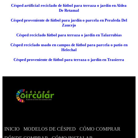
Césped artificial reciclado de fútbol para terraza o jardín en Aldea
De Retamal
Césped proveniente de fútbol para jardín o parcela en Peraleda Del
Zaucejo
Césped reciclado fútbol para terraza o jardín en Talarrubias
Césped reciclado usado en campos de fútbol para parcela o patio en
Helechal
Césped proveniente de fútbol para terraza o jardín en Trasierra
INICIO
MODELOS DE CÉSPED
CÓMO COMPRAR