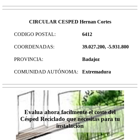
CIRCULAR CESPED Hernan Cortes
CODIGO POSTAL:
6412
COORDENADAS:
39.027.200, -5.931.800
PROVINCIA:
Badajoz
COMUNIDAD AUTÓNOMA:
Extremadura
Evalua ahora facilmente el coste del
Césped Reciclado que necesitas para tu
instalación