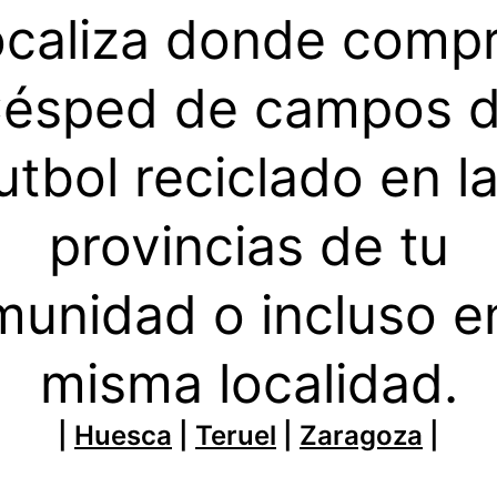
caliza donde comp
ésped de campos 
utbol reciclado en l
provincias de tu
unidad o incluso e
misma localidad.
|
Huesca
|
Teruel
|
Zaragoza
|