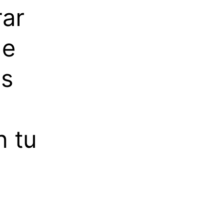
rar
de
as
n tu