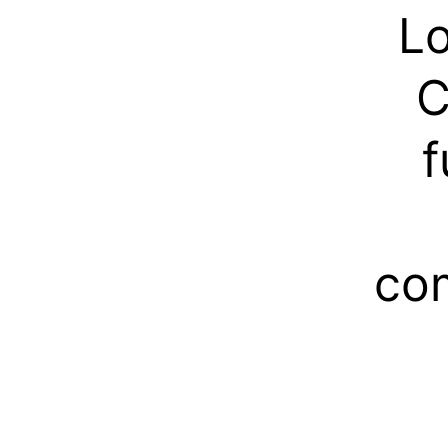
Lo
C
f
com